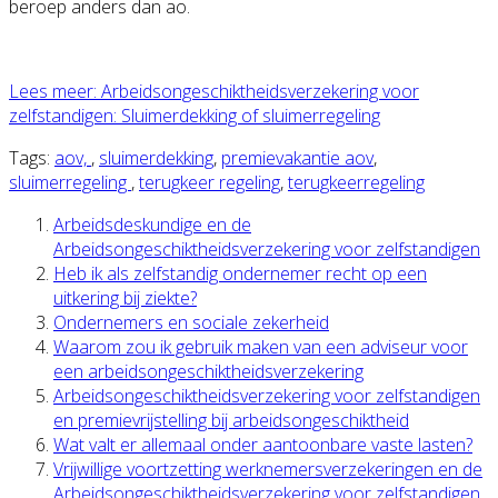
beroep anders dan ao.
Lees meer: Arbeidsongeschiktheidsverzekering voor
zelfstandigen: Sluimerdekking of sluimerregeling
Tags:
aov,
,
sluimerdekking
,
premievakantie aov
,
sluimerregeling
,
terugkeer regeling
,
terugkeerregeling
Arbeidsdeskundige en de
Arbeidsongeschiktheidsverzekering voor zelfstandigen
Heb ik als zelfstandig ondernemer recht op een
uitkering bij ziekte?
Ondernemers en sociale zekerheid
Waarom zou ik gebruik maken van een adviseur voor
een arbeidsongeschiktheidsverzekering
Arbeidsongeschiktheidsverzekering voor zelfstandigen
en premievrijstelling bij arbeidsongeschiktheid
Wat valt er allemaal onder aantoonbare vaste lasten?
Vrijwillige voortzetting werknemersverzekeringen en de
Arbeidsongeschiktheidsverzekering voor zelfstandigen