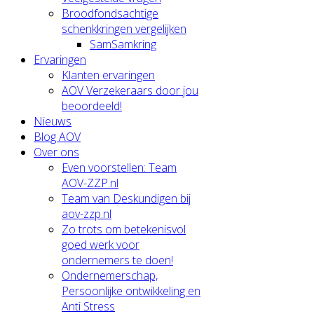
Broodfondsachtige
schenkkringen vergelijken
SamSamkring
Ervaringen
Klanten ervaringen
AOV Verzekeraars door jou
beoordeeld!
Nieuws
Blog AOV
Over ons
Even voorstellen: Team
AOV-ZZP.nl
Team van Deskundigen bij
aov-zzp.nl
Zo trots om betekenisvol
goed werk voor
ondernemers te doen!
Ondernemerschap,
Persoonlijke ontwikkeling en
Anti Stress