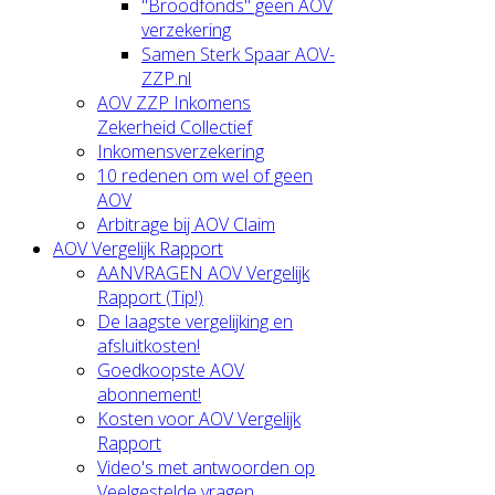
"Broodfonds" geen AOV
verzekering
Samen Sterk Spaar AOV-
ZZP.nl
AOV ZZP Inkomens
Zekerheid Collectief
Inkomensverzekering
10 redenen om wel of geen
AOV
Arbitrage bij AOV Claim
AOV Vergelijk Rapport
AANVRAGEN AOV Vergelijk
Rapport (Tip!)
De laagste vergelijking en
afsluitkosten!
Goedkoopste AOV
abonnement!
Kosten voor AOV Vergelijk
Rapport
Video's met antwoorden op
Veelgestelde vragen