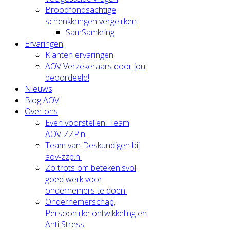
Broodfondsachtige
schenkkringen vergelijken
SamSamkring
Ervaringen
Klanten ervaringen
AOV Verzekeraars door jou
beoordeeld!
Nieuws
Blog AOV
Over ons
Even voorstellen: Team
AOV-ZZP.nl
Team van Deskundigen bij
aov-zzp.nl
Zo trots om betekenisvol
goed werk voor
ondernemers te doen!
Ondernemerschap,
Persoonlijke ontwikkeling en
Anti Stress