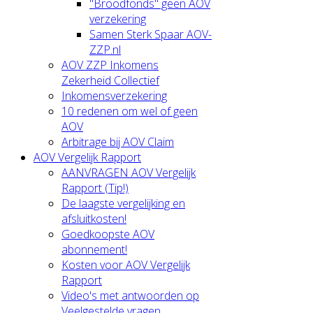
"Broodfonds" geen AOV
verzekering
Samen Sterk Spaar AOV-
ZZP.nl
AOV ZZP Inkomens
Zekerheid Collectief
Inkomensverzekering
10 redenen om wel of geen
AOV
Arbitrage bij AOV Claim
AOV Vergelijk Rapport
AANVRAGEN AOV Vergelijk
Rapport (Tip!)
De laagste vergelijking en
afsluitkosten!
Goedkoopste AOV
abonnement!
Kosten voor AOV Vergelijk
Rapport
Video's met antwoorden op
Veelgestelde vragen