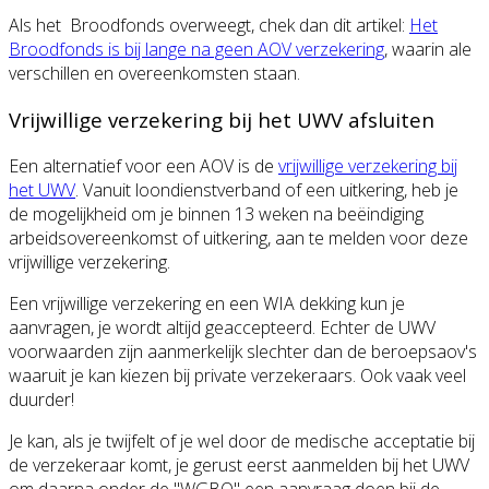
Als het Broodfonds overweegt, chek dan dit artikel:
Het
Broodfonds is bij lange na geen AOV verzekering
, waarin ale
verschillen en overeenkomsten staan.
Vrijwillige verzekering bij het UWV afsluiten
Een alternatief voor een AOV is de
vrijwillige verzekering bij
het UWV
. Vanuit loondienstverband of een uitkering, heb je
de mogelijkheid om je binnen 13 weken na beëindiging
arbeidsovereenkomst of uitkering, aan te melden voor deze
vrijwillige verzekering.
Een vrijwillige verzekering en een WIA dekking kun je
aanvragen, je wordt altijd geaccepteerd. Echter de UWV
voorwaarden zijn aanmerkelijk slechter dan de beroepsaov's
waaruit je kan kiezen bij private verzekeraars. Ook vaak veel
duurder!
Je kan, als je twijfelt of je wel door de medische acceptatie bij
de verzekeraar komt, je gerust eerst aanmelden bij het UWV
om daarna onder de "WGBO" een aanvraag doen bij de