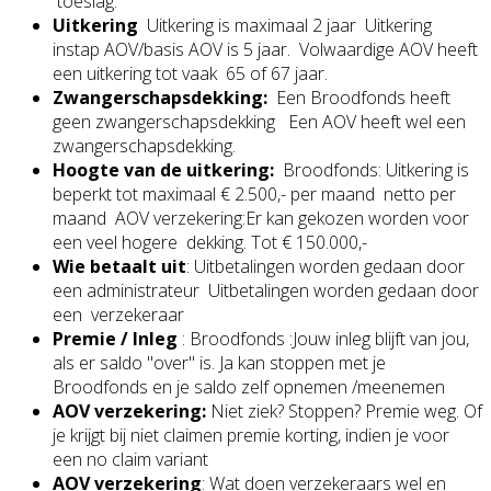
toeslag.
Uitkering
Uitkering is maximaal 2 jaar Uitkering
instap AOV/basis AOV is 5 jaar. Volwaardige AOV heeft
een uitkering tot vaak 65 of 67 jaar.
Zwangerschapsdekking:
Een Broodfonds heeft
geen zwangerschapsdekking Een AOV heeft wel een
zwangerschapsdekking.
Hoogte van de uitkering:
Broodfonds: Uitkering is
beperkt tot maximaal € 2.500,- per maand netto per
maand AOV verzekering:Er kan gekozen worden voor
een veel hogere dekking. Tot € 150.000,-
Wie betaalt uit
: Uitbetalingen worden gedaan door
een administrateur Uitbetalingen worden gedaan door
een verzekeraar
Premie / Inleg
: Broodfonds :Jouw inleg blijft van jou,
als er saldo "over" is. Ja kan stoppen met je
Broodfonds en je saldo zelf opnemen /meenemen
AOV verzekering:
Niet ziek? Stoppen? Premie weg. Of
je krijgt bij niet claimen premie korting, indien je voor
een no claim variant
AOV verzekering
: Wat doen verzekeraars wel en