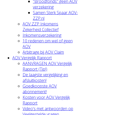
"Broodfonds" geen AOV
verzekering
Samen Sterk Spaar AOV-
ZZP.nl
AOV ZZP Inkomens
Zekerheid Collectief
Inkomensverzekering
10 redenen om wel of geen
AOV
Arbitrage bij AOV Claim
AOV Vergelijk Rapport
AANVRAGEN AOV Vergelijk
Rapport (Tip!)
De laagste vergelijking en
afsluitkosten!
Goedkoopste AOV
abonnement!
Kosten voor AOV Vergelijk
Rapport
Video's met antwoorden op
Veelgestelde vragen