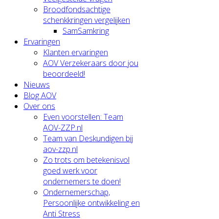
Broodfondsachtige
schenkkringen vergelijken
SamSamkring
Ervaringen
Klanten ervaringen
AOV Verzekeraars door jou
beoordeeld!
Nieuws
Blog AOV
Over ons
Even voorstellen: Team
AOV-ZZP.nl
Team van Deskundigen bij
aov-zzp.nl
Zo trots om betekenisvol
goed werk voor
ondernemers te doen!
Ondernemerschap,
Persoonlijke ontwikkeling en
Anti Stress