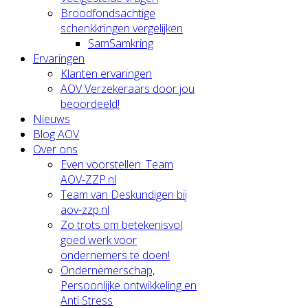
Broodfondsachtige
schenkkringen vergelijken
SamSamkring
Ervaringen
Klanten ervaringen
AOV Verzekeraars door jou
beoordeeld!
Nieuws
Blog AOV
Over ons
Even voorstellen: Team
AOV-ZZP.nl
Team van Deskundigen bij
aov-zzp.nl
Zo trots om betekenisvol
goed werk voor
ondernemers te doen!
Ondernemerschap,
Persoonlijke ontwikkeling en
Anti Stress