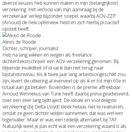
diverse keuzes heb kunnen maken in mijn (belangrijkste)
verzekering. Het verloop van mijn aanvraag bij de
verzekeraar verliep bijzonder soepel, waarbij AOV-ZZP
(Arnoud) de helicopterview hield en zich hierbij proactief
opstelt heeft.
Alexis de Roode
Dichter, schrijver, journalist
Heb na lang wikken en wegen als freelance
dichter/tekstschrijver een AOV-verzekering genomen. Bij
blijvende invaliditeit of id val ik dan niet terug naar
bijstandsniveau. Als ik twee jaar lang arbeidsongeschikt zou
zijn, levert de uitkering al evenveel op als ik er tot mijn 65e in
totaal aan ga betalen. Bovendien is de premie aftrekbaar.
Arnoud Wennekus van Tune heeft daarbij prima geadviseerd,
over een zeer lang tijdtraject. De ideale en voordeligste
verzekering (bij Delta Lloyd) bleek helaas niet te realiseren,
omdat ze geen dichter wilden aannemen; dat was wel een
tegenvaller. Maar er was een redelijk alternatief, bij TAF.
Natuurlijk weet je pas echt wat een verzekering waard is als