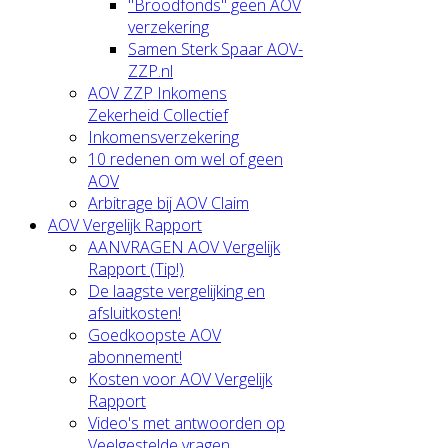
"Broodfonds" geen AOV
verzekering
Samen Sterk Spaar AOV-
ZZP.nl
AOV ZZP Inkomens
Zekerheid Collectief
Inkomensverzekering
10 redenen om wel of geen
AOV
Arbitrage bij AOV Claim
AOV Vergelijk Rapport
AANVRAGEN AOV Vergelijk
Rapport (Tip!)
De laagste vergelijking en
afsluitkosten!
Goedkoopste AOV
abonnement!
Kosten voor AOV Vergelijk
Rapport
Video's met antwoorden op
Veelgestelde vragen