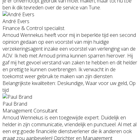
je er onverhoopt gebruik van moet maken, maar tot nu toe
ben ik dik tevreden over de service van Tune.
André Evers
Finance & Control specialist.
Arnoud Wennekus heeft voor mij in beperkte tijd een second
opinion gedaan op een voorstel van mijn huidige
verzekeringsagent inzake een voorstel van verlenging van de
AOV. Ik heb met Arnoud prima kunnen sparren hierover. Hij
gaf mij het gevoel verstand van zaken te hebben en dit helder
en prettig te kunnen overbrengen. Ik verwacht in de
toekomst weer gebruik te maken van zijn diensten.
Belangrijkste kwaliteiten: Deskundige, Waar voor uw geld, Op
tijd
Paul Brand
Management Consultant
Arnoud Wennekus is een toegewijde expert. Duidelijk en
helder in zijn communicatie, vriendelijk en punctueel. Al met al
een erg goede financiële dienstverlener die ik anderen ook
graag zou aanbevelen! Oprichter en Management