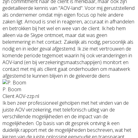
zijn commitment naar de client is merkbaar, maar ook zijn
gedetailleerde kennis van "AOV-land". Voor mij geruststellend
als ondernemer omdat mijn eigen focus op hele andere
zaken ligt. Arnoud is snel in reageren, accuraat in afhandelen
en betrokken bij het wel en wee van de client. Ik heb hem
alleen via de Skype ontmoet, maar dat was geen
belemmering in het contact. Zakelijk als nodig, persoonlijk als
nodig en in ieder geval afgestemd. Ik zie met vertrouwen de
komende periode tegemoet waarin hij ook veranderingen in
AOV-land (en bij verzekeringsmaatschappijen) monitort en
contact met mij als cllient gaat onderhouden om maatwerk
afgestemd te kunnen blijven in de geleverde diens
P. Boom
Client AOV-zzp.nl
Ik ben zeer professioneel geholpen met het vinden van de
juiste AOV verzekering, met telefonisch uitleg van de
verschillende mogelijkheden en de impact van de
mogelijkheden. Op basis van dit gesprek ontving ik een
duidelijk rapport met de mogelijkheden beschreven, wat het
kiezen van de juiste oplossing eenvoudig en transparant