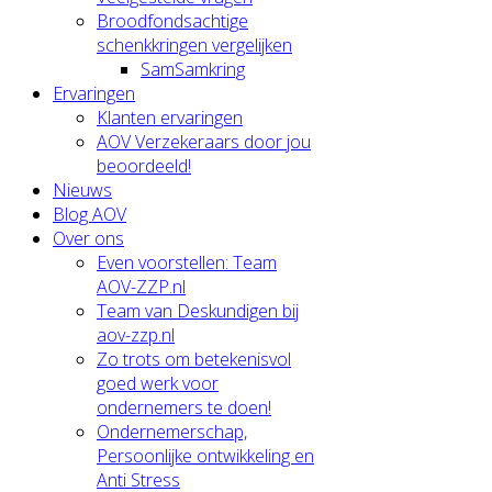
Broodfondsachtige
schenkkringen vergelijken
SamSamkring
Ervaringen
Klanten ervaringen
AOV Verzekeraars door jou
beoordeeld!
Nieuws
Blog AOV
Over ons
Even voorstellen: Team
AOV-ZZP.nl
Team van Deskundigen bij
aov-zzp.nl
Zo trots om betekenisvol
goed werk voor
ondernemers te doen!
Ondernemerschap,
Persoonlijke ontwikkeling en
Anti Stress