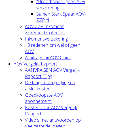
"Broodfonds" geen AOV
verzekering
Samen Sterk Spaar AOV-
ZZP.nl
AOV ZZP Inkomens
Zekerheid Collectief
Inkomensverzekering
10 redenen om wel of geen
AOV
Arbitrage bij AOV Claim
AOV Vergelijk Rapport
AANVRAGEN AOV Vergelijk
Rapport (Tip!)
De laagste vergelijking en
afsluitkosten!
Goedkoopste AOV
abonnement!
Kosten voor AOV Vergelijk
Rapport
Video's met antwoorden op
Veelgestelde vragen