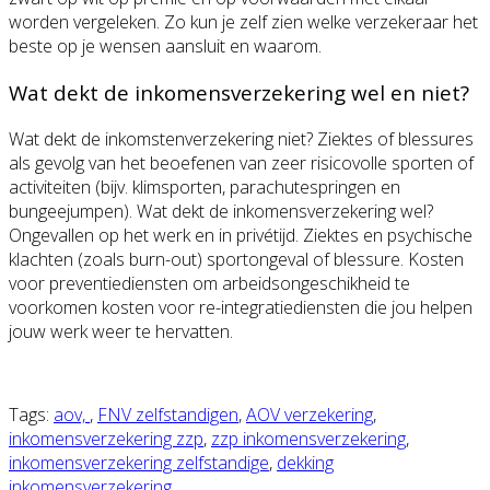
worden vergeleken. Zo kun je zelf zien welke verzekeraar het
beste op je wensen aansluit en waarom.
Wat dekt de inkomensverzekering wel en niet?
Wat dekt de inkomstenverzekering niet? Ziektes of blessures
als gevolg van het beoefenen van zeer risicovolle sporten of
activiteiten (bijv. klimsporten, parachutespringen en
bungeejumpen). Wat dekt de inkomensverzekering wel?
Ongevallen op het werk en in privétijd. Ziektes en psychische
klachten (zoals burn-out) sportongeval of blessure. Kosten
voor preventiediensten om arbeidsongeschikheid te
voorkomen kosten voor re-integratiediensten die jou helpen
jouw werk weer te hervatten.
Tags:
aov,
,
FNV zelfstandigen
,
AOV verzekering
,
inkomensverzekering zzp
,
zzp inkomensverzekering
,
inkomensverzekering zelfstandige
,
dekking
inkomensverzekering