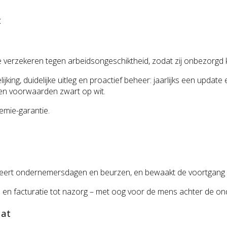
t
te verzekeren tegen arbeidsongeschiktheid, zodat zij onbezorg
king, duidelijke uitleg en proactief beheer: jaarlijks een update 
 en voorwaarden zwart op wit.
emie-garantie.
iseert ondernemersdagen en beurzen, en bewaakt de voortgang 
e en facturatie tot nazorg – met oog voor de mens achter de o
aat