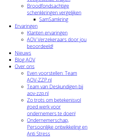
Broodfondsachtige
schenkkringen vergelijken
SamSamkring
Ervaringen
Klanten ervaringen
AOV Verzekeraars door jou
beoordeeld!
Nieuws
Blog AOV
Over ons
Even voorstellen: Team
AOV-ZZP.nl
Team van Deskundigen bij
aov-zzp.nl
Zo trots om betekenisvol
goed werk voor
ondernemers te doen!
Ondernemerschap,
Persoonlijke ontwikkeling en
Anti Stress