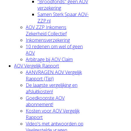
"Broodfonds" geen AOV
verzekering
Samen Sterk Spaar AOV-
ZZP.nl
AOV ZZP Inkomens
Zekerheid Collectief
Inkomensverzekering
10 redenen om wel of geen
AOV
Arbitrage bij AOV Claim
AOV Vergelijk Rapport
AANVRAGEN AOV Vergelijk
Rapport (Tip!)
De laagste vergelijking en
afsluitkosten!
Goedkoopste AOV
abonnement!
Kosten voor AOV Vergelijk
Rapport
Video's met antwoorden op
Veelgestelde vragen