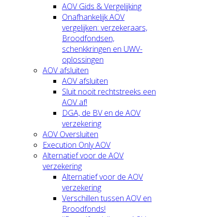
AOV Gids & Vergelijking
Onafhankelijk AOV
vergelijken: verzekeraars,
Broodfondsen,
schenkkringen en UWV-
oplossingen
AOV afsluiten
AOV afsluiten
Sluit nooit rechtstreeks een
AOV af!
DGA, de BV en de AOV
verzekering
AOV Oversluiten
Execution Only AOV
Alternatief voor de AOV
verzekering
Alternatief voor de AOV
verzekering
Verschillen tussen AOV en
Broodfonds!