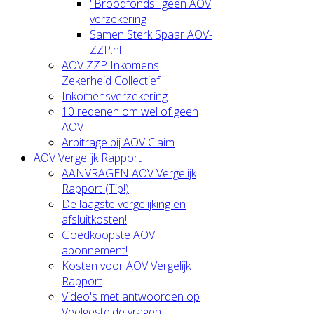
"Broodfonds" geen AOV
verzekering
Samen Sterk Spaar AOV-
ZZP.nl
AOV ZZP Inkomens
Zekerheid Collectief
Inkomensverzekering
10 redenen om wel of geen
AOV
Arbitrage bij AOV Claim
AOV Vergelijk Rapport
AANVRAGEN AOV Vergelijk
Rapport (Tip!)
De laagste vergelijking en
afsluitkosten!
Goedkoopste AOV
abonnement!
Kosten voor AOV Vergelijk
Rapport
Video's met antwoorden op
Veelgestelde vragen