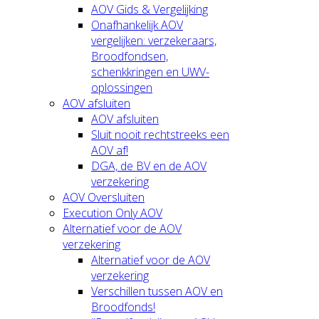
AOV Gids & Vergelijking
Onafhankelijk AOV
vergelijken: verzekeraars,
Broodfondsen,
schenkkringen en UWV-
oplossingen
AOV afsluiten
AOV afsluiten
Sluit nooit rechtstreeks een
AOV af!
DGA, de BV en de AOV
verzekering
AOV Oversluiten
Execution Only AOV
Alternatief voor de AOV
verzekering
Alternatief voor de AOV
verzekering
Verschillen tussen AOV en
Broodfonds!