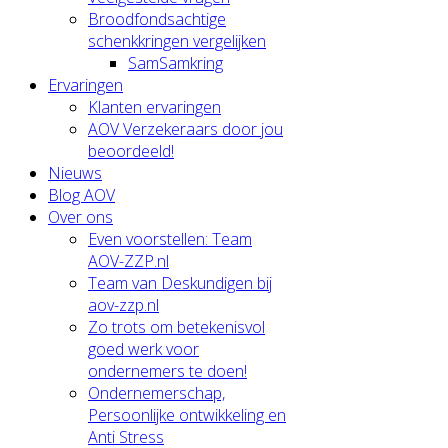
Broodfondsachtige
schenkkringen vergelijken
SamSamkring
Ervaringen
Klanten ervaringen
AOV Verzekeraars door jou
beoordeeld!
Nieuws
Blog AOV
Over ons
Even voorstellen: Team
AOV-ZZP.nl
Team van Deskundigen bij
aov-zzp.nl
Zo trots om betekenisvol
goed werk voor
ondernemers te doen!
Ondernemerschap,
Persoonlijke ontwikkeling en
Anti Stress