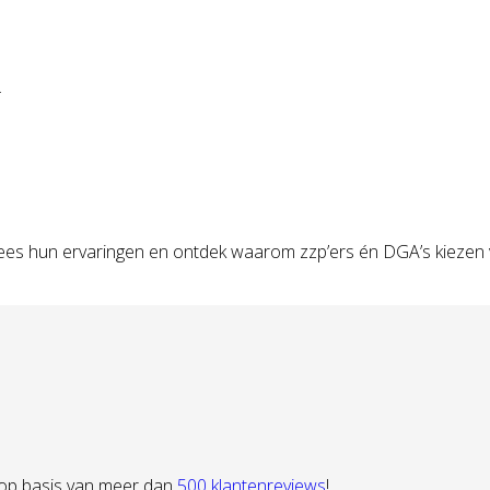
.
Lees hun ervaringen en ontdek waarom zzp’ers én DGA’s kiezen 
 op basis van meer dan
500 klantenreviews
!