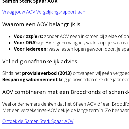
Samen Sterk Spaar AOV
.
Vraag jouw AOV Vergelijkingsrapport aan
Waarom een AOV belangrijk is
Voor zzp’ers:
zonder AOV geen inkomen bij ziekte of on
Voor DGA’s:
je BV is geen vangnet; vaak stopt je salaris 
Voor iedereen:
vaste lasten lopen gewoon door, je spaa
Volledig onafhankelijk advies
Sinds het
provisieverbod (2013)
ontvangen wij géén vergoed
Besparingsabonnement
krijg je bovendien elke drie jaar e
AOV combineren met een Broodfonds of schenkk
Veel ondernemers denken dat het óf een AOV óf een Broodfon
Met een verzekerings-AOV dek je de lange termijn. Zo bespaar
Ontdek de Samen Sterk Spaar AOV