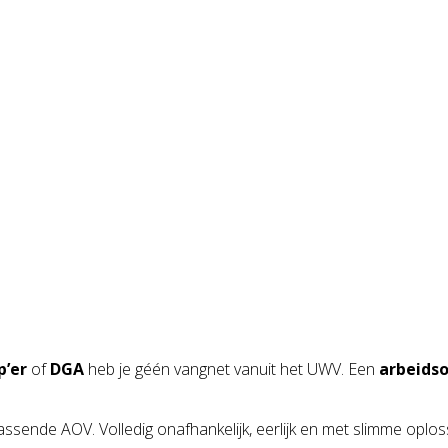
p’er
of
DGA
heb je géén vangnet vanuit het UWV. Een
arbeids
ende AOV. Volledig onafhankelijk, eerlijk en met slimme oplo