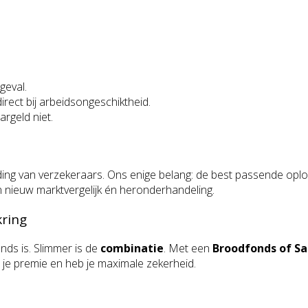
geval.
direct bij arbeidsongeschiktheid.
rgeld niet.
ing van verzekeraars. Ons enige belang: de best passende oplo
en nieuw marktvergelijk én heronderhandeling.
ring
ds is. Slimmer is de
combinatie
. Met een
Broodfonds of S
 je premie en heb je maximale zekerheid.