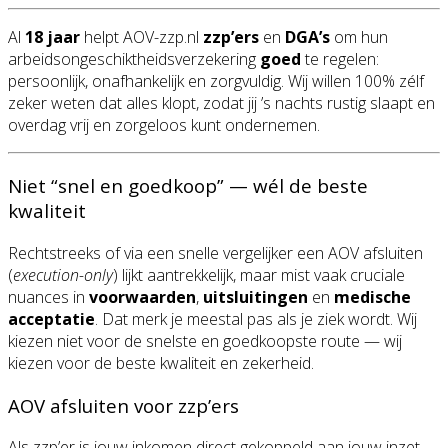
Al
18 jaar
helpt AOV-zzp.nl
zzp’ers
en
DGA’s
om hun
arbeidsongeschiktheidsverzekering
goed
te regelen:
persoonlijk, onafhankelijk en zorgvuldig. Wij willen 100% zélf
zeker weten dat alles klopt, zodat jij ’s nachts rustig slaapt en
overdag vrij en zorgeloos kunt ondernemen.
Niet “snel en goedkoop” — wél de beste
kwaliteit
Rechtstreeks of via een snelle vergelijker een AOV afsluiten
(
execution-only
) lijkt aantrekkelijk, maar mist vaak cruciale
nuances in
voorwaarden
,
uitsluitingen
en
medische
acceptatie
. Dat merk je meestal pas als je ziek wordt. Wij
kiezen niet voor de snelste en goedkoopste route — wij
kiezen voor de beste kwaliteit en zekerheid.
AOV afsluiten voor zzp’ers
Als zzp’er is jouw inkomen direct gekoppeld aan jouw inzet.