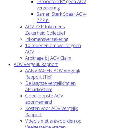
"Broodfonds" geen AOV
verzekering
Samen Sterk Spaar AOV-
ZZP.nl
AOV ZZP Inkomens
Zekerheid Collectief
Inkomensverzekering
10 redenen om wel of geen
AOV
Arbitrage bij AOV Claim
AOV Vergelijk Rapport
AANVRAGEN AOV Vergelijk
Rapport (Tip!)
De laagste vergelijking en
afsluitkosten!
Goedkoopste AOV
abonnement!
Kosten voor AOV Vergelijk
Rapport
Video's met antwoorden op
Veelgestelde vragen