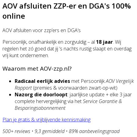
AOV afsluiten ZZP-er en DGA's 100%
online
AOV afsluiten voor zzp’ers en DGA’s
Persoonlijk, onafhankelijk en zorgvuldig – al
18 jaar
. Wij
regelen het zó goed dat jij ’s nachts rustig slaapt en overdag
vrij kunt ondernemen.
Waarom met AOV-zzp.nl?
Radicaal eerlijk advies
met Persoonlijk
AOV Vergelijk
Rapport
(premies & voorwaarden zwart-op-wit)
Nazorg die doorloopt
: jaarlijkse update + elke 3 jaar
complete hervergelijking via het
Service Garantie &
Besparingsabonnement
Plan je gratis & vrijblijvende kennismaking
500+ reviews • 9,3 gemiddeld • 89% aanbevelingsgraad