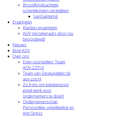
Broodfondsachtige
schenkkringen vergelijken
SamSamkring
Ervaringen
Klanten ervaringen
AOV Verzekeraars door jou
beoordeeld!
Nieuws
Blog AOV
Over ons
Even voorstellen: Team
AOV-ZZP.nl
Team van Deskundigen bij
aov-zzp.nl
Zo trots om betekenisvol
goed werk voor
ondernemers te doen!
Ondernemerschap,
Persoonlijke ontwikkeling en
Anti Stress