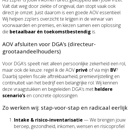
Valt dat weg door ziekte of ongeval, dan stopt vaak ook
direct je omzet. Juist daarom is een goede AOV essentieel.
Wij helpen zzp’ers overzicht te krijgen in de wirwar van
voorwaarden en premies, en kiezen samen een oplossing
die
betaalbaar én toekomstbestendig
is.
AOV afsluiten voor DGA’s (directeur-
grootaandeelhouders)
Voor DGA’s speelt niet alleen persoonlijke zekerheid een rol,
maar ook de keuze: regel ik de AOV
privé
of via mijn
BV
?
Daarbij spelen fiscale aftrekbaarheid, premievrijstelling en
continuïteit van het bedrijf een belangrijke rol. Wij kennen
deze vraagstukken en begeleiden DGA’s met
heldere
scenario’s
en concrete oplossingen.
Zo werken wij: stap-voor-stap en radicaal eerlijk
Intake & risico-inventarisatie
— We brengen jouw
beroep, gezondheid, inkomen, wensen en risicoprofiel