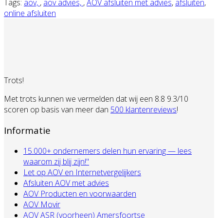
Tags:
aov,
,
aov advies,
,
AOV afsluiten met advies
,
afsluiten
,
online afsluiten
Trots!
Met trots kunnen we vermelden dat wij een 8.8 9.3/10
scoren op basis van meer dan
500 klantenreviews
!
Informatie
15.000+ ondernemers delen hun ervaring — lees
waarom zij blij zijn!"
Let op AOV en Internetvergelijkers
Afsluiten AOV met advies
AOV Producten en voorwaarden
AOV Movir
AOV ASR (voorheen) Amersfoortse