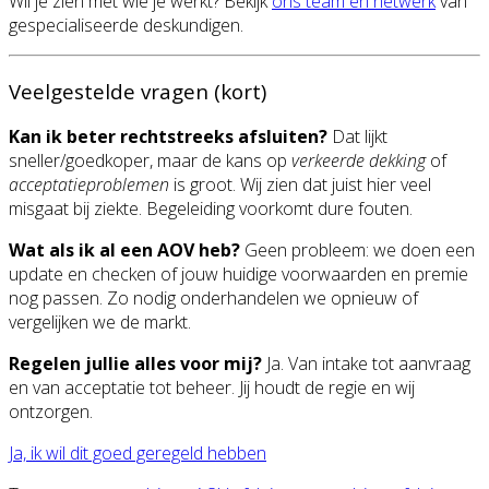
Wil je zien met wie je werkt? Bekijk
ons team en netwerk
van
gespecialiseerde deskundigen.
Veelgestelde vragen (kort)
Kan ik beter rechtstreeks afsluiten?
Dat lijkt
sneller/goedkoper, maar de kans op
verkeerde dekking
of
acceptatieproblemen
is groot. Wij zien dat juist hier veel
misgaat bij ziekte. Begeleiding voorkomt dure fouten.
Wat als ik al een AOV heb?
Geen probleem: we doen een
update en checken of jouw huidige voorwaarden en premie
nog passen. Zo nodig onderhandelen we opnieuw of
vergelijken we de markt.
Regelen jullie alles voor mij?
Ja. Van intake tot aanvraag
en van acceptatie tot beheer. Jij houdt de regie en wij
ontzorgen.
Ja, ik wil dit goed geregeld hebben