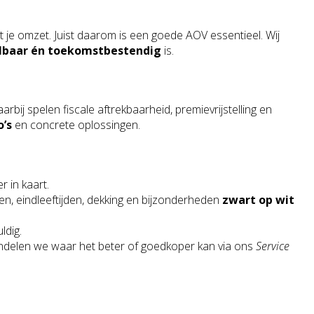
t je omzet. Juist daarom is een goede AOV essentieel. Wij
lbaar én toekomstbestendig
is.
aarbij spelen fiscale aftrekbaarheid, premievrijstelling en
o’s
en concrete oplossingen.
 in kaart.
n, eindleeftijden, dekking en bijzonderheden
zwart op wit
ldig.
delen we waar het beter of goedkoper kan via ons
Service