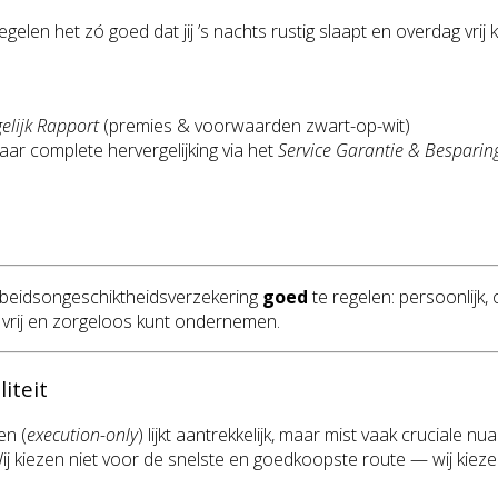
 regelen het zó goed dat jij ’s nachts rustig slaapt en overdag vr
elijk Rapport
(premies & voorwaarden zwart-op-wit)
 jaar complete hervergelijking via het
Service Garantie & Bespar
beidsongeschiktheidsverzekering
goed
te regelen: persoonlijk,
dag vrij en zorgeloos kunt ondernemen.
iteit
en (
execution-only
) lijkt aantrekkelijk, maar mist vaak cruciale n
 Wij kiezen niet voor de snelste en goedkoopste route — wij kieze