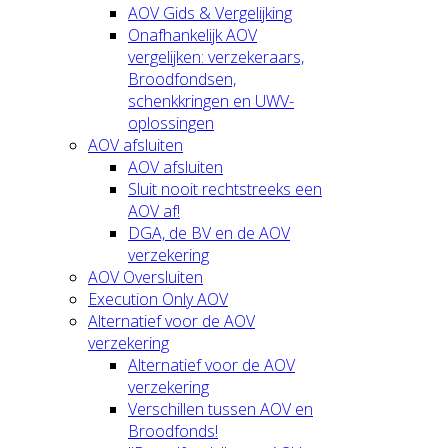
AOV Gids & Vergelijking
Onafhankelijk AOV
vergelijken: verzekeraars,
Broodfondsen,
schenkkringen en UWV-
oplossingen
AOV afsluiten
AOV afsluiten
Sluit nooit rechtstreeks een
AOV af!
DGA, de BV en de AOV
verzekering
AOV Oversluiten
Execution Only AOV
Alternatief voor de AOV
verzekering
Alternatief voor de AOV
verzekering
Verschillen tussen AOV en
Broodfonds!