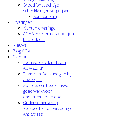
Broodfondsachtige
schenkkringen vergelijken
SamSamkring
Ervaringen
Klanten ervaringen
AOV Verzekeraars door jou
beoordeeld!
Nieuws
Blog AOV
Over ons
Even voorstellen: Team
AOV-ZZP.nl
Team van Deskundigen bij
aov-zzp.nl
Zo trots om betekenisvol
goed werk voor
ondernemers te doen!
Ondernemerschap,
Persoonlijke ontwikkeling en
Anti Stress