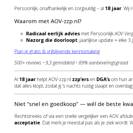
Persoonlijk, onafhankelijk en zorgvuldig – al
18 jaar
. Wij
Waarom met AOV-zzp.nl?
Radicaal eerlijk advies
met Persoonlijk
AOV Verg
Nazorg die doorloopt
: jaarlijkse update + elke 3
Plan je gratis & vrijblijvende kennismaking
500+ reviews • 9,3 gemiddeld • 89% aanbevelingsgraad
Al
18 jaar
helpt AOV-zzp.nl
zzp’ers
en
DGA’s
om hun ar
dat alles klopt, zodat jij ’s nachts rustig slaapt en over
Niet “snel en goedkoop” — wél de beste kwal
Rechtstreeks of via een snelle vergelijker een AOV afsluit
acceptatie
. Dat merk je meestal pas als je ziek wordt.