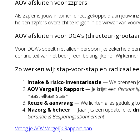
AOV afsluiten voor zzp’ers
Als zzp’er is jouw inkomen direct gekoppeld aan jouw inze
helpen zzp’ers overzicht te krijgen in de wirwar van vo
AOV afsluiten voor DGA’s (directeur-groota
Voor DGA’s speelt niet alleen persoonlijke zekerheid een
continuïteit van het bedrijf een belangrijke rol. Wij ke
Zo werken wij: stap-voor-stap en radicaal eer
Intake & risico-inventarisatie
— We brengen jou
AOV Vergelijk Rapport
— Je krijgt een
Persoonlij
naast elkaar staan.
Keuze & aanvraag
— We lichten alles geduldig t
Nazorg & beheer
— Jaarlijks een update; elke
dri
Garantie & Besparingsabonnement
.
Vraag je AOV Vergelijk Rapport aan