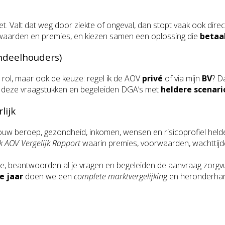
t. Valt dat weg door ziekte of ongeval, dan stopt vaak ook direc
orwaarden en premies, en kiezen samen een oplossing die
betaa
andeelhouders)
 rol, maar ook de keuze: regel ik de AOV
privé
of via mijn
BV
? D
nnen deze vraagstukken en begeleiden DGA’s met
heldere scenari
lijk
w beroep, gezondheid, inkomen, wensen en risicoprofiel helder
k AOV Vergelijk Rapport
waarin premies, voorwaarden, wachttijde
oe, beantwoorden al je vragen en begeleiden de aanvraag zorgvu
e jaar
doen we een
complete marktvergelijking
en heronderhan