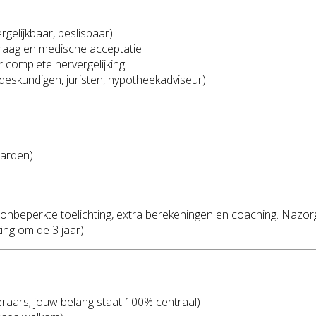
ergelijkbaar, beslisbaar)
raag en medische acceptatie
ar complete hervergelijking
deskundigen, juristen, hypotheekadviseur)
aarden)
f onbeperkte toelichting, extra berekeningen en coaching. Nazo
ing om de 3 jaar).
raars; jouw belang staat 100% centraal)