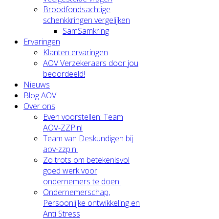
Broodfondsachtige
schenkkringen vergelijken
SamSamkring
Ervaringen
Klanten ervaringen
AOV Verzekeraars door jou
beoordeeld!
Nieuws
Blog AOV
Over ons
Even voorstellen: Team
AOV-ZZP.nl
Team van Deskundigen bij
aov-zzp.nl
Zo trots om betekenisvol
goed werk voor
ondernemers te doen!
Ondernemerschap,
Persoonlijke ontwikkeling en
Anti Stress