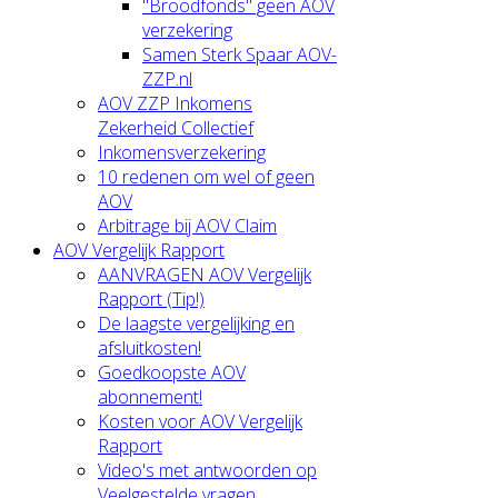
"Broodfonds" geen AOV
verzekering
Samen Sterk Spaar AOV-
ZZP.nl
AOV ZZP Inkomens
Zekerheid Collectief
Inkomensverzekering
10 redenen om wel of geen
AOV
Arbitrage bij AOV Claim
AOV Vergelijk Rapport
AANVRAGEN AOV Vergelijk
Rapport (Tip!)
De laagste vergelijking en
afsluitkosten!
Goedkoopste AOV
abonnement!
Kosten voor AOV Vergelijk
Rapport
Video's met antwoorden op
Veelgestelde vragen