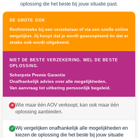
oplossing die het beste bij jouw situatie past.
DE GROTE GOK
Rechtstreeks bij een verzekeraar of via een snelle online
vergelijker. Jij hoopt dat je wordt geaccepteerd én dat er
straks ook wordt uitgekeerd.
NIET DE BESTE VERZEKERING. WEL DE BESTE
OPLOSSING.
Scherpste Premie Garantie
Onafhankelijk advies over alle mogelijkheden.
Van aanvraag tot uitkering persoonlijk begeleid.
Wie maar één AOV verkoopt, kan ook maar één
✕
oplossing aanbieden.
Wij vergelijken onafhankelijk alle mogelijkheden en
✓
kiezen de oplossing die het beste bij jouw situatie