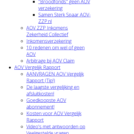
"Broodfonds" geen AOV
verzekering
Samen Sterk Spaar AOV-
ZZP.nl
AOV ZZP Inkomens
Zekerheid Collectief
Inkomensverzekering
10 redenen om wel of geen
AOV
Arbitrage bij AOV Claim
AOV Vergelijk Rapport
AANVRAGEN AOV Vergelijk
Rapport (Tip!)
De laagste vergelijking en
afsluitkosten!
Goedkoopste AOV
abonnement!
Kosten voor AOV Vergelijk
Rapport
Video's met antwoorden op
Veelgestelde vragen