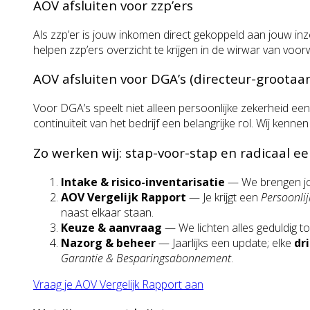
AOV afsluiten voor zzp’ers
Als zzp’er is jouw inkomen direct gekoppeld aan jouw inze
helpen zzp’ers overzicht te krijgen in de wirwar van vo
AOV afsluiten voor DGA’s (directeur-groota
Voor DGA’s speelt niet alleen persoonlijke zekerheid een
continuïteit van het bedrijf een belangrijke rol. Wij ke
Zo werken wij: stap-voor-stap en radicaal eer
Intake & risico-inventarisatie
— We brengen jou
AOV Vergelijk Rapport
— Je krijgt een
Persoonlij
naast elkaar staan.
Keuze & aanvraag
— We lichten alles geduldig t
Nazorg & beheer
— Jaarlijks een update; elke
dri
Garantie & Besparingsabonnement
.
Vraag je AOV Vergelijk Rapport aan