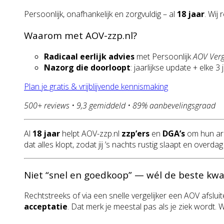
Persoonlijk, onafhankelijk en zorgvuldig – al
18 jaar
. Wij
Waarom met AOV-zzp.nl?
Radicaal eerlijk advies
met Persoonlijk
AOV Verg
Nazorg die doorloopt
: jaarlijkse update + elke 3
Plan je gratis & vrijblijvende kennismaking
500+ reviews • 9,3 gemiddeld • 89% aanbevelingsgraad
Al
18 jaar
helpt AOV-zzp.nl
zzp’ers
en
DGA’s
om hun ar
dat alles klopt, zodat jij ’s nachts rustig slaapt en over
Niet “snel en goedkoop” — wél de beste kwal
Rechtstreeks of via een snelle vergelijker een AOV afsluit
acceptatie
. Dat merk je meestal pas als je ziek wordt.