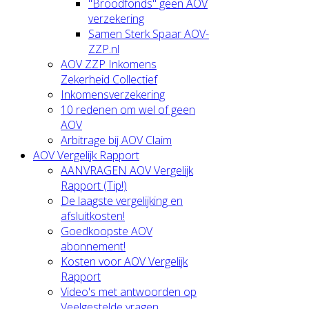
"Broodfonds" geen AOV
verzekering
Samen Sterk Spaar AOV-
ZZP.nl
AOV ZZP Inkomens
Zekerheid Collectief
Inkomensverzekering
10 redenen om wel of geen
AOV
Arbitrage bij AOV Claim
AOV Vergelijk Rapport
AANVRAGEN AOV Vergelijk
Rapport (Tip!)
De laagste vergelijking en
afsluitkosten!
Goedkoopste AOV
abonnement!
Kosten voor AOV Vergelijk
Rapport
Video's met antwoorden op
Veelgestelde vragen