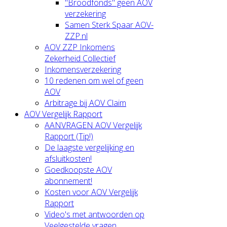
"Broodfonds" geen AOV
verzekering
Samen Sterk Spaar AOV-
ZZP.nl
AOV ZZP Inkomens
Zekerheid Collectief
Inkomensverzekering
10 redenen om wel of geen
AOV
Arbitrage bij AOV Claim
AOV Vergelijk Rapport
AANVRAGEN AOV Vergelijk
Rapport (Tip!)
De laagste vergelijking en
afsluitkosten!
Goedkoopste AOV
abonnement!
Kosten voor AOV Vergelijk
Rapport
Video's met antwoorden op
Veelgestelde vragen