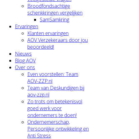
Broodfondsachtige
schenkkringen vergelijken
SamSamkring
Ervaringen
Klanten ervaringen
AOV Verzekeraars door jou
beoordeeld!
Nieuws
Blog AOV
Over ons
Even voorstellen: Team
AOV-ZZP.nl
Team van Deskundigen bij
aov-zzp.nl
Zo trots om betekenisvol
goed werk voor
ondernemers te doen!
Ondernemerschap,
Persoonlijke ontwikkeling en
Anti Stress