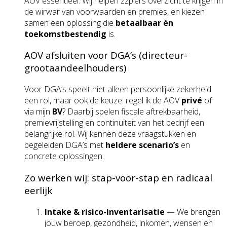
AOV essentieel. Wij helpen zzp’ers overzicht te krijgen in
de wirwar van voorwaarden en premies, en kiezen
samen een oplossing die
betaalbaar én
toekomstbestendig
is.
AOV afsluiten voor DGA’s (directeur-
grootaandeelhouders)
Voor DGA’s speelt niet alleen persoonlijke zekerheid
een rol, maar ook de keuze: regel ik de AOV
privé
of
via mijn
BV
? Daarbij spelen fiscale aftrekbaarheid,
premievrijstelling en continuïteit van het bedrijf een
belangrijke rol. Wij kennen deze vraagstukken en
begeleiden DGA’s met
heldere scenario’s
en
concrete oplossingen.
Zo werken wij: stap-voor-stap en radicaal
eerlijk
Intake & risico-inventarisatie
— We brengen
jouw beroep, gezondheid, inkomen, wensen en