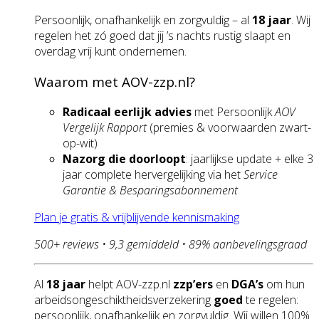
Persoonlijk, onafhankelijk en zorgvuldig – al
18 jaar
. Wij
regelen het zó goed dat jij ’s nachts rustig slaapt en
overdag vrij kunt ondernemen.
Waarom met AOV-zzp.nl?
Radicaal eerlijk advies
met Persoonlijk
AOV
Vergelijk Rapport
(premies & voorwaarden zwart-
op-wit)
Nazorg die doorloopt
: jaarlijkse update + elke 3
jaar complete hervergelijking via het
Service
Garantie & Besparingsabonnement
Plan je gratis & vrijblijvende kennismaking
500+ reviews • 9,3 gemiddeld • 89% aanbevelingsgraad
Al
18 jaar
helpt AOV-zzp.nl
zzp’ers
en
DGA’s
om hun
arbeidsongeschiktheidsverzekering
goed
te regelen:
persoonlijk, onafhankelijk en zorgvuldig. Wij willen 100%