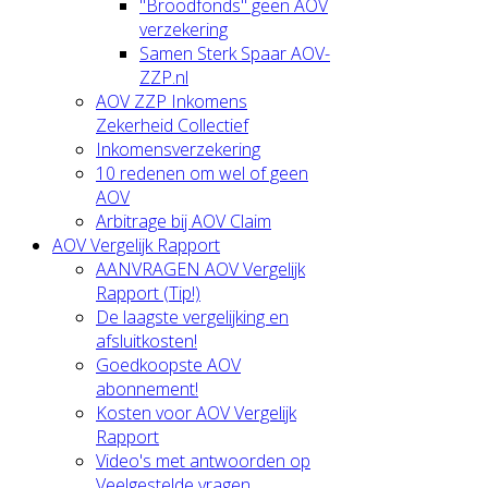
"Broodfonds" geen AOV
verzekering
Samen Sterk Spaar AOV-
ZZP.nl
AOV ZZP Inkomens
Zekerheid Collectief
Inkomensverzekering
10 redenen om wel of geen
AOV
Arbitrage bij AOV Claim
AOV Vergelijk Rapport
AANVRAGEN AOV Vergelijk
Rapport (Tip!)
De laagste vergelijking en
afsluitkosten!
Goedkoopste AOV
abonnement!
Kosten voor AOV Vergelijk
Rapport
Video's met antwoorden op
Veelgestelde vragen