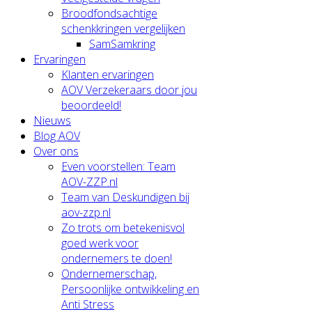
Broodfondsachtige
schenkkringen vergelijken
SamSamkring
Ervaringen
Klanten ervaringen
AOV Verzekeraars door jou
beoordeeld!
Nieuws
Blog AOV
Over ons
Even voorstellen: Team
AOV-ZZP.nl
Team van Deskundigen bij
aov-zzp.nl
Zo trots om betekenisvol
goed werk voor
ondernemers te doen!
Ondernemerschap,
Persoonlijke ontwikkeling en
Anti Stress