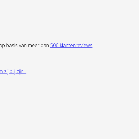
 op basis van meer dan
500 klantenreviews
!
 blij zijn!"