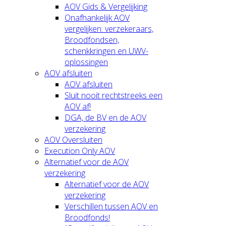
AOV Gids & Vergelijking
Onafhankelijk AOV
vergelijken: verzekeraars,
Broodfondsen,
schenkkringen en UWV-
oplossingen
AOV afsluiten
AOV afsluiten
Sluit nooit rechtstreeks een
AOV af!
DGA, de BV en de AOV
verzekering
AOV Oversluiten
Execution Only AOV
Alternatief voor de AOV
verzekering
Alternatief voor de AOV
verzekering
Verschillen tussen AOV en
Broodfonds!