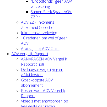
"Broodfonds" geen AOV
verzekering
Samen Sterk Spaar AOV-
ZZP.nl
AOV ZZP Inkomens
Zekerheid Collectief
Inkomensverzekering
10 redenen om wel of geen
AOV
Arbitrage bij AOV Claim
AOV Vergelijk Rapport
AANVRAGEN AOV Vergelijk
Rapport (Tip!)
De laagste vergelijking en
afsluitkosten!
Goedkoopste AOV
abonnement!
Kosten voor AOV Vergelijk
Rapport
Video's met antwoorden op
Veelgestelde vragen