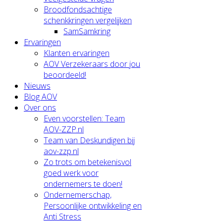
Broodfondsachtige
schenkkringen vergelijken
SamSamkring
Ervaringen
Klanten ervaringen
AOV Verzekeraars door jou
beoordeeld!
Nieuws
Blog AOV
Over ons
Even voorstellen: Team
AOV-ZZP.nl
Team van Deskundigen bij
aov-zzp.nl
Zo trots om betekenisvol
goed werk voor
ondernemers te doen!
Ondernemerschap,
Persoonlijke ontwikkeling en
Anti Stress