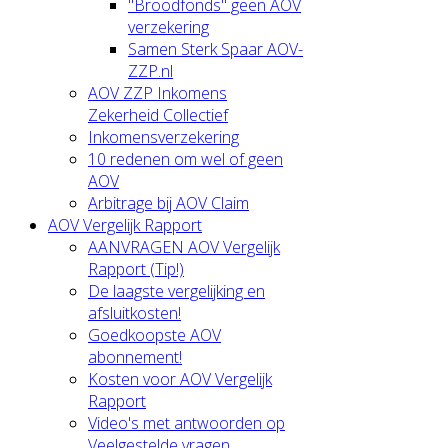
"Broodfonds" geen AOV
verzekering
Samen Sterk Spaar AOV-
ZZP.nl
AOV ZZP Inkomens
Zekerheid Collectief
Inkomensverzekering
10 redenen om wel of geen
AOV
Arbitrage bij AOV Claim
AOV Vergelijk Rapport
AANVRAGEN AOV Vergelijk
Rapport (Tip!)
De laagste vergelijking en
afsluitkosten!
Goedkoopste AOV
abonnement!
Kosten voor AOV Vergelijk
Rapport
Video's met antwoorden op
Veelgestelde vragen