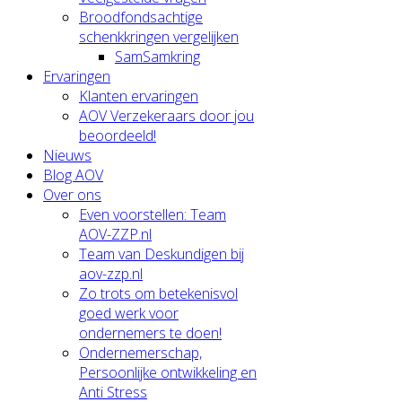
Broodfondsachtige
schenkkringen vergelijken
SamSamkring
Ervaringen
Klanten ervaringen
AOV Verzekeraars door jou
beoordeeld!
Nieuws
Blog AOV
Over ons
Even voorstellen: Team
AOV-ZZP.nl
Team van Deskundigen bij
aov-zzp.nl
Zo trots om betekenisvol
goed werk voor
ondernemers te doen!
Ondernemerschap,
Persoonlijke ontwikkeling en
Anti Stress