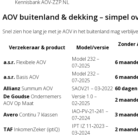
Kennisbank AOV-ZZP.NL
AOV buitenland & dekking – simpel ov
Snel zien hoe lang je met je AOV in het buitenland mag verblij
Zonder 
Verzekeraar & product
Model/versie
Model 232 –
a.s.r.
Flexibele AOV
6 maand
07‑2025
Model 232 –
a.s.r.
Basis AOV
6 maand
07‑2025
Allianz
Summum AOV
SAOV21 – 03‑2022
60 dagen
De Goudse
Ondernemers
Versie 1.0 –
2 maand
AOV Op Maat
02‑2025
IAO‑PV‑21‑241 –
Avero
Continu 7 klassen
3 maand
07‑2024
IPT IZ 11‑2023 –
TAF
InkomenZeker (iptiQ)
2 maand
03‑2024