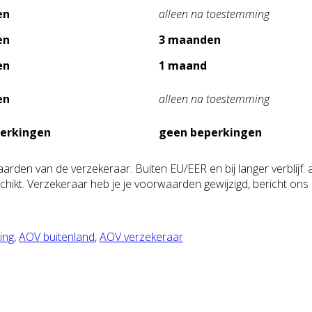
en
alleen na toestemming
en
3 maanden
en
1 maand
en
alleen na toestemming
erkingen
geen beperkingen
rden van de verzekeraar. Buiten EU/EER en bij langer verblijf: 
hikt. Verzekeraar heb je je voorwaarden gewijzigd, bericht ons
ing
,
AOV buitenland
,
AOV verzekeraar