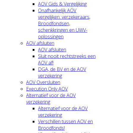
AOV Gids & Vergelijking
Onafhankelijk AOV
vergelijken: verzekeraars,
Broodfondsen,
schenkkringen en UWV-
oplossingen
AOV afsluiten
AOV afsluiten
Sluit nooit rechtstreeks een
AOV af!
DGA, de BV en de AOV
verzekering
AOV Oversluiten
Execution Only AOV
Alternatief voor de AOV
verzekering
Alternatief voor de AOV
verzekering
Verschillen tussen AOV en
Broodfonds!