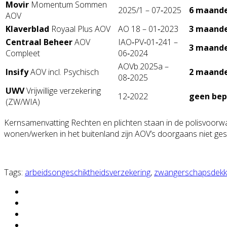
Movir
Momentum Sommen
2025/1 – 07‑2025
6 maand
AOV
Klaverblad
Royaal Plus AOV
AO 18 – 01‑2023
3 maand
Centraal Beheer
AOV
IAO‑PV‑01‑241 –
3 maand
Compleet
06‑2024
AOVb.2025a –
Insify
AOV incl. Psychisch
2 maand
08‑2025
UWV
Vrijwillige verzekering
12‑2022
geen bep
(ZW/WIA)
Kernsamenvatting Rechten en plichten staan in de polisvoorwaa
wonen/werken in het buitenland zijn AOV’s doorgaans niet gesc
Tags:
arbeidsongeschiktheidsverzekering
,
zwangerschapsdekk