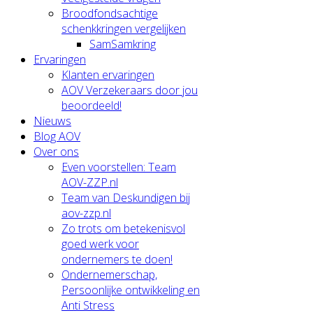
Broodfondsachtige
schenkkringen vergelijken
SamSamkring
Ervaringen
Klanten ervaringen
AOV Verzekeraars door jou
beoordeeld!
Nieuws
Blog AOV
Over ons
Even voorstellen: Team
AOV-ZZP.nl
Team van Deskundigen bij
aov-zzp.nl
Zo trots om betekenisvol
goed werk voor
ondernemers te doen!
Ondernemerschap,
Persoonlijke ontwikkeling en
Anti Stress