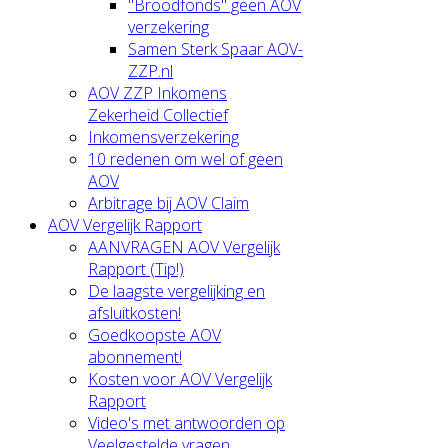
"Broodfonds" geen AOV
verzekering
Samen Sterk Spaar AOV-
ZZP.nl
AOV ZZP Inkomens
Zekerheid Collectief
Inkomensverzekering
10 redenen om wel of geen
AOV
Arbitrage bij AOV Claim
AOV Vergelijk Rapport
AANVRAGEN AOV Vergelijk
Rapport (Tip!)
De laagste vergelijking en
afsluitkosten!
Goedkoopste AOV
abonnement!
Kosten voor AOV Vergelijk
Rapport
Video's met antwoorden op
Veelgestelde vragen