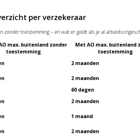
erzicht per verzekeraar
ven
zonder
toestemming – en wat er geldt als je al arbeidsongesch
AO max. buitenland zonder
Met AO max. buitenland 
toestemming
toestemming
en
2 maanden
en
2 maanden
60 dagen
en
2 maanden
en
1 maand
en
2 maanden