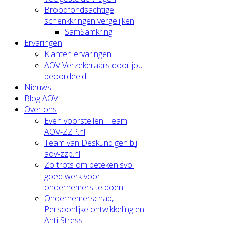
Broodfondsachtige
schenkkringen vergelijken
SamSamkring
Ervaringen
Klanten ervaringen
AOV Verzekeraars door jou
beoordeeld!
Nieuws
Blog AOV
Over ons
Even voorstellen: Team
AOV-ZZP.nl
Team van Deskundigen bij
aov-zzp.nl
Zo trots om betekenisvol
goed werk voor
ondernemers te doen!
Ondernemerschap,
Persoonlijke ontwikkeling en
Anti Stress