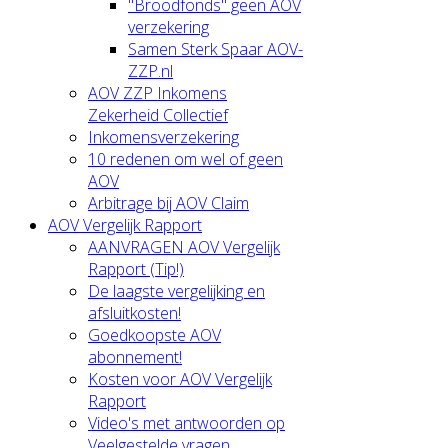
"Broodfonds" geen AOV
verzekering
Samen Sterk Spaar AOV-
ZZP.nl
AOV ZZP Inkomens
Zekerheid Collectief
Inkomensverzekering
10 redenen om wel of geen
AOV
Arbitrage bij AOV Claim
AOV Vergelijk Rapport
AANVRAGEN AOV Vergelijk
Rapport (Tip!)
De laagste vergelijking en
afsluitkosten!
Goedkoopste AOV
abonnement!
Kosten voor AOV Vergelijk
Rapport
Video's met antwoorden op
Veelgestelde vragen