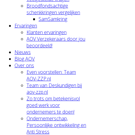
Broodfondsachtige
schenkkringen vergelijken
SamSamkring
Ervaringen
Klanten ervaringen
AOV Verzekeraars door jou
beoordeeld!
Nieuws
Blog AOV
Over ons
Even voorstellen: Team
AOV-ZZP.nl
Team van Deskundigen bij
aov-zzp.nl
Zo trots om betekenisvol
goed werk voor
ondernemers te doen!
Ondernemerschap,
Persoonlijke ontwikkeling en
Anti Stress