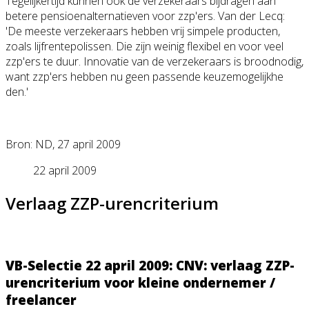
Tegelijkertijd kunnen ook de verzekeraars bijdragen aan
betere pensioenalterna
tieven voor zzp'ers. Van der Lecq:
'De meeste verzekeraars hebben vrij simpele producten,
zoals lijfrentepoliss
en. Die zijn weinig flexibel en voor veel
zzp'ers te duur. Innovatie van de verzekeraars is broodnodig,
want zzp'ers hebben nu geen passende keuzemogelijkhe
den.'
Bron: ND, 27 april 2009
22 april 2009
Verlaag ZZP-urencriterium
VB-Selectie 22 april 2009: CNV: verlaag ZZP-
urencriteri
um voor kleine ondernemer /
freelancer