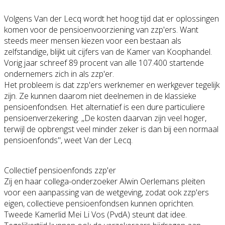
Volgens Van der Lecq wordt het hoog tijd dat er oplossingen
komen voor de pensioenvoorzie
ning van zzp'ers. Want
steeds meer mensen kiezen voor een bestaan als
zelfstandige, blijkt uit cijfers van de Kamer van Koophandel.
Vorig jaar schreef 89 procent van alle 107.400 startende
ondernemers zich in als zzp'er.
Het probleem is dat zzp'ers werknemer en werkgever tegelijk
zijn. Ze kunnen daarom niet deelnemen in de klassieke
pensioenfondsen
. Het alternatief is een dure particuliere
pensioenverzeke
ring. ,,De kosten daarvan zijn veel hoger,
terwijl de opbrengst veel minder zeker is dan bij een normaal
pensioenfonds''
, weet Van der Lecq.
Collectief pensioenfonds zzp'er
Zij en haar collega-onderzo
eker Alwin Oerlemans pleiten
voor een aanpassing van de wetgeving, zodat ook zzp'ers
eigen, collectieve pensioenfondsen
kunnen oprichten.
Tweede Kamerlid Mei Li Vos (PvdA) steunt dat idee.