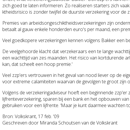
zich goed te laten informeren. Zo realiseren starters zich va
ktheidsrisico is zonder twijfel de duurste verzekering voor d
Premies van arbeidsongeschi
ktheidsverzeker
ingen zijn onderme
betaalt al gauw enkele honderden euro's per maand, een premi
Veel goedkopere verzekeringen kennen volgens Bakker een beper
De veelgehoorde klacht dat verzekeraars een te lange wachttij
een wachttijd van zes maanden. Het risico van kortdurende a
kan, dat scheelt een hoop premie.'
Veel zzp'ers vertrouwen in het geval van nood liever op de eige
voor extreme calamiteiten waarvan de gevolgen te groot zijn om
Volgens de verzekeringadvi
seur hoeft een beginnende zzp'er z
lijfrenteverzek
ering, sparen bij een bank en het opbouwen va
gebruiken voor een lijfrente. ‘Maar je kunt daarmee wachten tot
Bron: Volkskrant, 17 feb. '09
Geschreven door Miranda Schoutsen van de Volkskrant