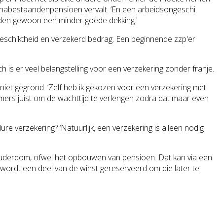
de nabestaandenpen
sioen vervalt. ‘En een arbeidsongeschi
bieden gewoon een minder goede dekking.'
eschi
ktheid en verzekerd bedrag. Een beginnende zzp'er
is er veel belangstelling voor een verzekering zonder franje.
niet gegrond. ‘Zelf heb ik gekozen voor een verzekering met
emers juist om de wachttijd te verlengen zodra dat maar even
re verzekering? ‘Natuurlijk, een verzekering is alleen nodig
n ouderdom, ofwel het opbouwen van pensioen. Dat kan via een
al wordt een deel van de winst gereserveerd om die later te