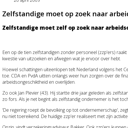
20 april 2009
Zelfstandige moet op zoek naar arbe
Zelfstandige moet zelf op zoek naar arbeid
Een op de tien zelfstandigen zonder personeel (zzp'ers) raak
kwestie van uitzoeken en afwegen wat je ervoor over hebt.
Hoewel schattingen uiteenlopen telt Nederland volgens het Ce
toe. CDA en PvdA uitten onlangs weer hun zorgen over de finan
arbeidsongeschi
ktheid en overlijden.
Zo ook Jan Plevier (43). Hij startte drie jaar geleden als zelfs
zo fors. Als je net begint als zelfstandig ondernemer is het 
‘De regering roept de bevolking op tot ondernemerschap
', ze
nu niet toereikend. De huidige zzp'er realiseert met zijn acti
Onzin, vindt verzekeringsadv
iseur Bakker. Ook zzp'ers kunnen 