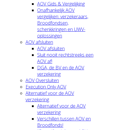
AOV Gids & Vergelijking
Onafhankelijk AOV
vergelijken: verzekeraars,
Broodfondsen,
schenkkringen en UWV-
oplossingen
AOV afsluiten
AOV afsluiten
Sluit nooit rechtstreeks een
AOV af!
DGA, de BV en de AOV
verzekering
AOV Oversluiten
Execution Only AOV
Alternatief voor de AOV
verzekering
Alternatief voor de AOV
verzekering
Verschillen tussen AOV en
Broodfonds!