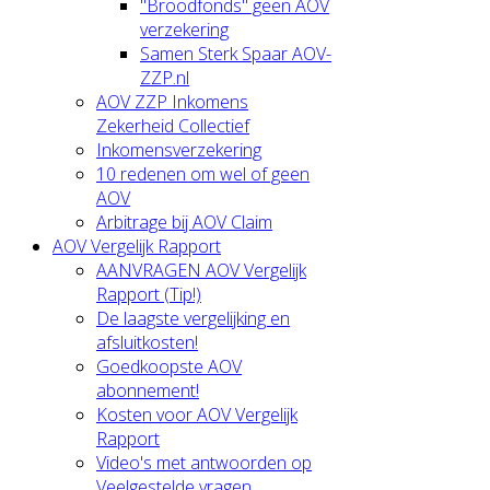
"Broodfonds" geen AOV
verzekering
Samen Sterk Spaar AOV-
ZZP.nl
AOV ZZP Inkomens
Zekerheid Collectief
Inkomensverzekering
10 redenen om wel of geen
AOV
Arbitrage bij AOV Claim
AOV Vergelijk Rapport
AANVRAGEN AOV Vergelijk
Rapport (Tip!)
De laagste vergelijking en
afsluitkosten!
Goedkoopste AOV
abonnement!
Kosten voor AOV Vergelijk
Rapport
Video's met antwoorden op
Veelgestelde vragen