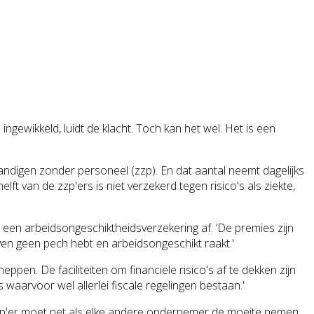
e ingewikkeld, luidt de klacht. Toch kan het wel. Het is een
ndigen zonder personeel (zzp). En dat aantal neemt dagelijks
 van de zzp'ers is niet verzekerd tegen risico's als ziekte,
 een arbeidsongeschi
ktheidsverzeker
ing af. ‘De premies zijn
 even geen pech hebt en arbeidsongeschi
kt raakt.'
eppen. De faciliteiten om financiële risico's af te dekken zijn
waarvoor wel allerlei fiscale regelingen bestaan.'
n zzp'er moet net als elke andere ondernemer de moeite nemen