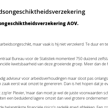
idsongeschiktheidsverzekering
songeschiktheidsverzekering AOV
.
t arbeidsongeschi
kt, maar vaak is hij niet verzekerd. Te duur en t
ntraal Bureau voor de Statistiek momenteel 750 duizend zelfsta
ciële kwetsbaarheid van deze groeiende groep. Meer dan de helft
tandig adviseur voor arbeidsverhoudi
ngen maar sloot pas onlangs
toch zaak eerst wat omzet te genereren. Dan is het hopen dat je
gt zzp'er Plevier, ‘maar dan moet je wel de juiste voorwaarden sch
viteiten een beduidend lagere omzet dan veel grotere ondernemers 
de belangrijkste financiële risico's redelijk goed afdekken. Ee