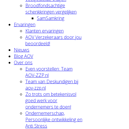
Broodfondsachtige
schenkkringen vergelijken
SamSamkring
Ervaringen
Klanten ervaringen
AOV Verzekeraars door jou
beoordeeld!
Nieuws
Blog AOV
Over ons
Even voorstellen: Team
AOV-ZZP.nl
Team van Deskundigen bij
aov-zzp.nl
Zo trots om betekenisvol
goed werk voor
ondernemers te doen!
Ondernemerschap,
Persoonlijke ontwikkeling en
Anti Stress