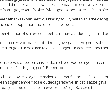
ak niet dat na het afscheid van de vaste baan ook het verzeker
e zelfstandige', erkent Bakker. ‘Maar goedkopere alternatieven 
er afhankelijk van leeftijd, uitkeringsduur,
mate van arbeidsong
e die oploopt naarmate de leeftijd vordert.
kte duur of sluiten een heel scala aan aandoeningen uit. Toch 
d hanteren voordat ze tot uitkering overgaan is volgens Bakker 
rbeidsongeschi
ktheid kan ik zelf wel dragen. Ik adviseer ondern
n reserves of een erfenis. Is dat niet veel voordeliger dan een du
 die zelf te dragen', geeft Bakker toe.
ich niet zoveel zorgen te maken over het financiële risico va
n een zogenoemde fiscale oudedagsreserve
. In dat laatste gev
dat je de liquide middelen ervoor hebt', legt Bakker uit.