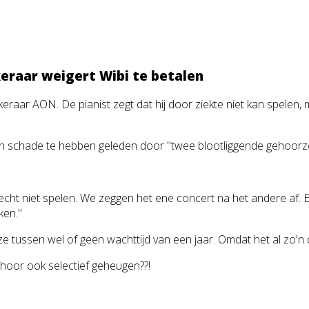
eraar weigert Wibi te betalen
ker
aar AON. De pianist zegt dat hij door ziekte niet kan spelen,
n ton schade te hebben geleden door "twee blootliggende gehoor
 echt niet spelen. We zeggen het ene concert na het andere af. 
ken."
e tussen wel of geen wachttijd van een jaar. Omdat het al zo'n d
gehoor ook selectief geheugen??!