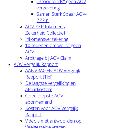
"Broodfonds" geen AOV
verzekering
Samen Sterk Spaar AOV-
ZZP.nl
AOV ZZP Inkomens
Zekerheid Collectief
Inkomensverzekering
10 redenen om wel of geen
AOV
Arbitrage bij AOV Claim
AOV Vergelijk Rapport
AANVRAGEN AOV Vergelijk
Rapport (Tip!)
De laagste vergelijking en
afsluitkosten!
Goedkoopste AOV
abonnement!
Kosten voor AOV Vergelijk
Rapport
Video's met antwoorden op
Veelgestelde vragen