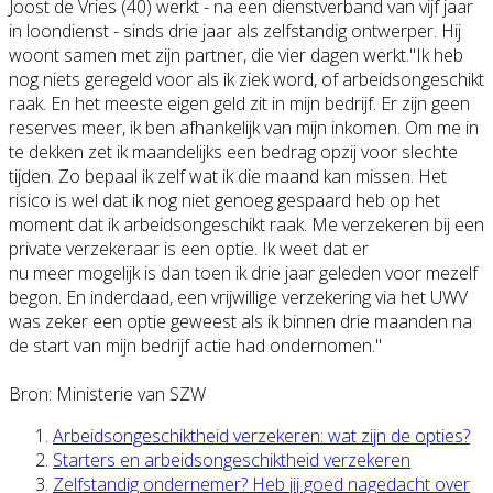
Joost de Vries (40) werkt - na een dienstverband van vijf jaar
in loondienst - sinds drie jaar als zelfstandig ontwerper. Hij
woont samen met zijn partner, die vier dagen werkt."Ik heb
nog niets geregeld voor als ik ziek word, of arbeidsongeschi
kt
raak. En het meeste eigen geld zit in mijn bedrijf. Er zijn geen
reserves meer, ik ben afhankelijk van mijn inkomen. Om me in
te dekken zet ik maandelijks een bedrag opzij voor slechte
tijden. Zo bepaal ik zelf wat ik die maand kan missen. Het
risico is wel dat ik nog niet genoeg gespaard heb op het
moment dat ik arbeidsongeschi
kt raak. Me verzekeren bij een
private verzekeraar is een optie. Ik weet dat er
nu meer mogelijk is dan toen ik drie jaar geleden voor mezelf
begon. En inderdaad, een vrijwillige verzekering via het UWV
was zeker een optie geweest als ik binnen drie maanden na
de start van mijn bedrijf actie had ondernomen."
Bron: Ministerie van SZW
Arbeidsongeschiktheid verzekeren: wat zijn de opties?
Starters en arbeidsongeschiktheid verzekeren
Zelfstandig ondernemer? Heb jij goed nagedacht over