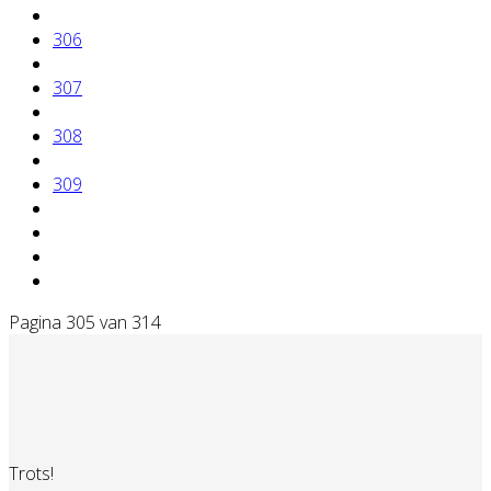
306
307
308
309
Pagina 305 van 314
Trots!