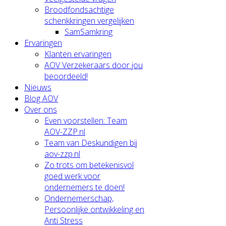
Broodfondsachtige
schenkkringen vergelijken
SamSamkring
Ervaringen
Klanten ervaringen
AOV Verzekeraars door jou
beoordeeld!
Nieuws
Blog AOV
Over ons
Even voorstellen: Team
AOV-ZZP.nl
Team van Deskundigen bij
aov-zzp.nl
Zo trots om betekenisvol
goed werk voor
ondernemers te doen!
Ondernemerschap,
Persoonlijke ontwikkeling en
Anti Stress