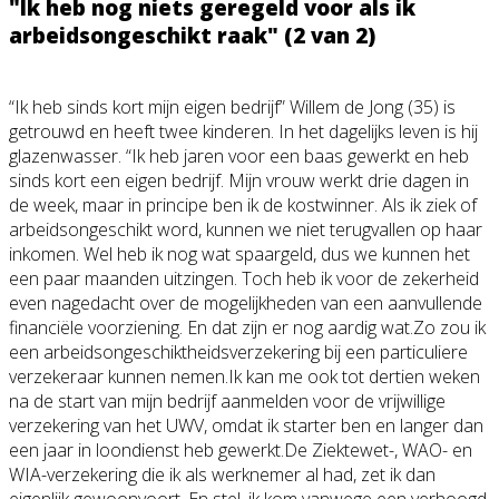
"Ik heb nog niets geregeld voor als ik
arbeidsongeschi
kt raak" (2 van 2)
“Ik heb sinds kort mijn eigen bedrijf” Willem de Jong (35) is
getrouwd en heeft twee kinderen. In het dagelijks leven is hij
glazenwasser. “Ik heb jaren voor een baas gewerkt en heb
sinds kort een eigen bedrijf. Mijn vrouw werkt drie dagen in
de week, maar in principe ben ik de kostwinner. Als ik ziek of
arbeidsongeschi
kt word, kunnen we niet terugvallen op haar
inkomen. Wel heb ik nog wat spaargeld, dus we kunnen het
een paar maanden uitzingen. Toch heb ik voor de zekerheid
even nagedacht over de mogelijkheden van een aanvullende
financiële voorziening. En dat zijn er nog aardig wat.Zo zou ik
een arbeidsongeschi
ktheidsverzeker
ing bij een particuliere
verzekeraar kunnen nemen.Ik kan me ook tot dertien weken
na de start van mijn bedrijf aanmelden voor de vrijwillige
verzekering van het UWV, omdat ik starter ben en langer dan
een jaar in loondienst heb gewerkt.De Ziektewet-, WAO- en
WIA-verzekering
die ik als werknemer al had, zet ik dan
eigenlijk gewoonvoort. En stel, ik kom vanwege een verhoogd