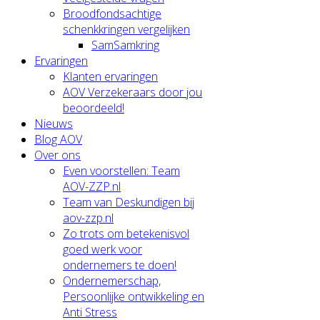
Broodfondsachtige
schenkkringen vergelijken
SamSamkring
Ervaringen
Klanten ervaringen
AOV Verzekeraars door jou
beoordeeld!
Nieuws
Blog AOV
Over ons
Even voorstellen: Team
AOV-ZZP.nl
Team van Deskundigen bij
aov-zzp.nl
Zo trots om betekenisvol
goed werk voor
ondernemers te doen!
Ondernemerschap,
Persoonlijke ontwikkeling en
Anti Stress