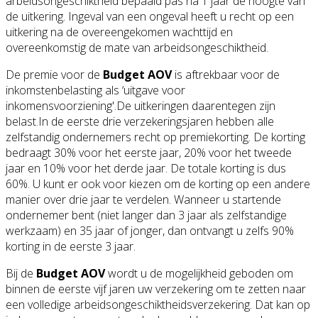
arbeidsongeschiktheid bepaald pas na 1 jaar de hoogte van
de uitkering. Ingeval van een ongeval heeft u recht op een
uitkering na de overeengekomen wachttijd en
overeenkomstig de mate van arbeidsongeschiktheid.
De premie voor de
Budget AOV
is aftrekbaar voor de
inkomstenbelasting als ‘uitgave voor
inkomensvoorziening'.De uitkeringen daarentegen zijn
belast.In de eerste drie verzekeringsjaren hebben alle
zelfstandig ondernemers recht op premiekorting. De korting
bedraagt 30% voor het eerste jaar, 20% voor het tweede
jaar en 10% voor het derde jaar. De totale korting is dus
60%. U kunt er ook voor kiezen om de korting op een andere
manier over drie jaar te verdelen. Wanneer u startende
ondernemer bent (niet langer dan 3 jaar als zelfstandige
werkzaam) en 35 jaar of jonger, dan ontvangt u zelfs 90%
korting in de eerste 3 jaar.
Bij de
Budget AOV
wordt u de mogelijkheid geboden om
binnen de eerste vijf jaren uw verzekering om te zetten naar
een volledige arbeidsongeschiktheidsverzekering. Dat kan op