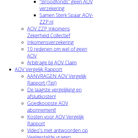
"Broodfonds" geen AOV
verzekering
Samen Sterk Spaar AOV-
ZZP.nl
AOV ZZP Inkomens
Zekerheid Collectief
Inkomensverzekering
10 redenen om wel of geen
AOV
Arbitrage bij AOV Claim
AOV Vergelijk Rapport
AANVRAGEN AOV Vergelijk
Rapport (Tip!)
De laagste vergelijking en
afsluitkosten!
Goedkoopste AOV
abonnement!
Kosten voor AOV Vergelijk
Rapport
Video's met antwoorden op
Veelgestelde vragen