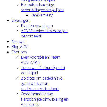
Broodfondsachtige
schenkkringen vergelijken
SamSamkring
Ervaringen
Klanten ervaringen
AOV Verzekeraars door jou
beoordeeld!
Nieuws
Blog AOV
Over ons
Even voorstellen: Team
AOV-ZZP.nl
Team van Deskundigen bij
aov-zzp.nl
Zo trots om betekenisvol
goed werk voor
ondernemers te doen!
Ondernemerschap,
Persoonlijke ontwikkeling en
Anti Stress