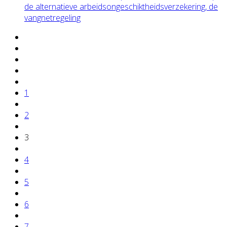
de alternatieve arbeidsongeschiktheidsverzekering, de
vangnetregeling
1
2
3
4
5
6
7