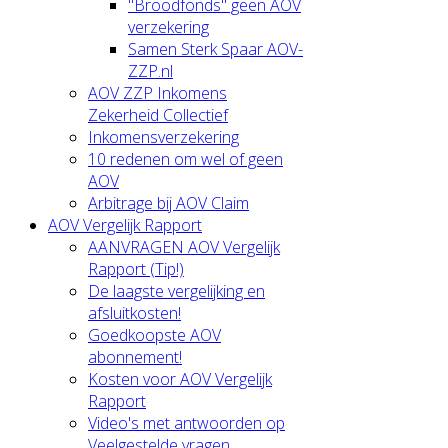
"Broodfonds" geen AOV
verzekering
Samen Sterk Spaar AOV-
ZZP.nl
AOV ZZP Inkomens
Zekerheid Collectief
Inkomensverzekering
10 redenen om wel of geen
AOV
Arbitrage bij AOV Claim
AOV Vergelijk Rapport
AANVRAGEN AOV Vergelijk
Rapport (Tip!)
De laagste vergelijking en
afsluitkosten!
Goedkoopste AOV
abonnement!
Kosten voor AOV Vergelijk
Rapport
Video's met antwoorden op
Veelgestelde vragen