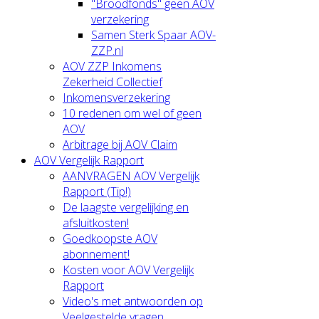
"Broodfonds" geen AOV
verzekering
Samen Sterk Spaar AOV-
ZZP.nl
AOV ZZP Inkomens
Zekerheid Collectief
Inkomensverzekering
10 redenen om wel of geen
AOV
Arbitrage bij AOV Claim
AOV Vergelijk Rapport
AANVRAGEN AOV Vergelijk
Rapport (Tip!)
De laagste vergelijking en
afsluitkosten!
Goedkoopste AOV
abonnement!
Kosten voor AOV Vergelijk
Rapport
Video's met antwoorden op
Veelgestelde vragen