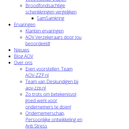
Broodfondsachtige
schenkkringen vergelijken
SamSamkring
Ervaringen
Klanten ervaringen
AOV Verzekeraars door jou
beoordeeld!
Nieuws
Blog AOV
Over ons
Even voorstellen: Team
AOV-ZZP.nl
Team van Deskundigen bij
aov-zzp.nl
Zo trots om betekenisvol
goed werk voor
ondernemers te doen!
Ondernemerschap,
Persoonlijke ontwikkeling en
Anti Stress