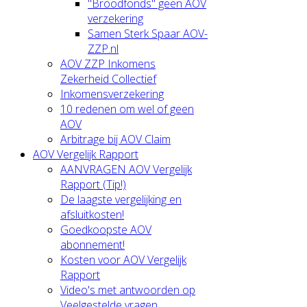
"Broodfonds" geen AOV
verzekering
Samen Sterk Spaar AOV-
ZZP.nl
AOV ZZP Inkomens
Zekerheid Collectief
Inkomensverzekering
10 redenen om wel of geen
AOV
Arbitrage bij AOV Claim
AOV Vergelijk Rapport
AANVRAGEN AOV Vergelijk
Rapport (Tip!)
De laagste vergelijking en
afsluitkosten!
Goedkoopste AOV
abonnement!
Kosten voor AOV Vergelijk
Rapport
Video's met antwoorden op
Veelgestelde vragen