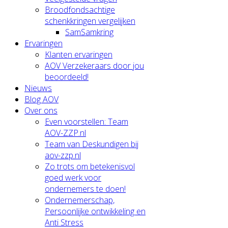
Broodfondsachtige
schenkkringen vergelijken
SamSamkring
Ervaringen
Klanten ervaringen
AOV Verzekeraars door jou
beoordeeld!
Nieuws
Blog AOV
Over ons
Even voorstellen: Team
AOV-ZZP.nl
Team van Deskundigen bij
aov-zzp.nl
Zo trots om betekenisvol
goed werk voor
ondernemers te doen!
Ondernemerschap,
Persoonlijke ontwikkeling en
Anti Stress