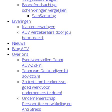
Broodfondsachtige
schenkkringen vergelijken
SamSamkring
Ervaringen
Klanten ervaringen
AOV Verzekeraars door jou
beoordeeld!
Nieuws
Blog AOV
Over ons
Even voorstellen: Team
AOV-ZZP.nl
Team van Deskundigen bij
aov-zzp.nl
Zo trots om betekenisvol
goed werk voor
ondernemers te doen!
Ondernemerschap,
Persoonlijke ontwikkeling en
Anti Stress