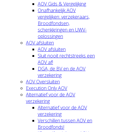
AOV Gids & Vergelijking
Onafhankelijk AOV
vergelijken: verzekeraars,
Broodfondsen,
schenkkringen en UWV-
oplossingen
AOV afsluiten
AOV afsluiten
Sluit nooit rechtstreeks een
AOV af!
DGA, de BV en de AOV
verzekering
AOV Oversluiten
Execution Only AOV
Alternatief voor de AOV
verzekering
Alternatief voor de AOV
verzekering
Verschillen tussen AOV en
Broodfonds!