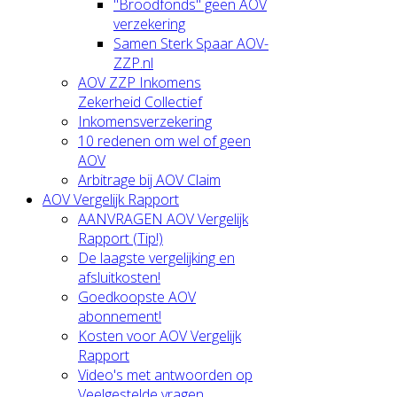
"Broodfonds" geen AOV
verzekering
Samen Sterk Spaar AOV-
ZZP.nl
AOV ZZP Inkomens
Zekerheid Collectief
Inkomensverzekering
10 redenen om wel of geen
AOV
Arbitrage bij AOV Claim
AOV Vergelijk Rapport
AANVRAGEN AOV Vergelijk
Rapport (Tip!)
De laagste vergelijking en
afsluitkosten!
Goedkoopste AOV
abonnement!
Kosten voor AOV Vergelijk
Rapport
Video's met antwoorden op
Veelgestelde vragen