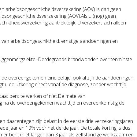
.Een arbeidsongeschiktheidsverzekering (AOV) is dan geen
idsongeschiktheidsverzekering (AOV).Als u (nog) geen
hiktheidsverzekering aantrekkelijk. U verzekert zich alleen
n van arbeidsongeschiktheid: ernstige aandoeningen en
 of ruggenmergziekte.-Derdegraads brandwonden over tenminste
t de overeengekomen eindleeftijd, ook al zijn de aandoeningen
 u de uitkering direct vanaf de diagnose, zonder wachttijd.
taat bent te werken of niet.De mate van
ring na de overeengekomen wachttijd en overeenkomstig de
en daarentegen zijn belast.In de eerste drie verzekeringsjaren
de jaar en 10% voor het derde jaar. De totale korting is dus
er bent (niet langer dan 3 jaar als zelfstandige werkzaam) en