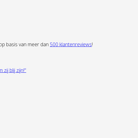
 op basis van meer dan
500 klantenreviews
!
 blij zijn!"