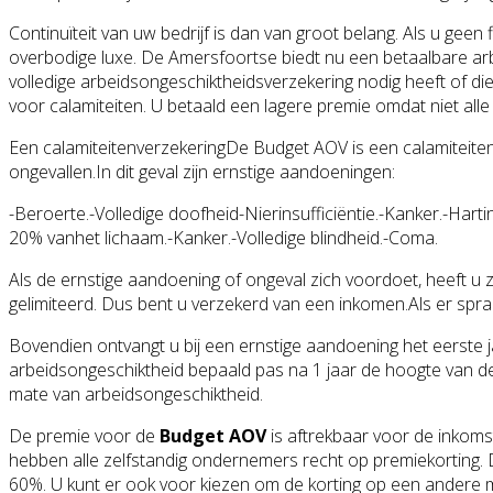
Continuïteit van uw bedrijf is dan van groot belang. Als u gee
overbodige luxe. De Amersfoortse biedt nu een betaalbare ar
volledige arbeidsongeschiktheidsverzekering nodig heeft of die
voor calamiteiten. U betaald een lagere premie omdat niet alle 
Een calamiteitenverzekeringDe Budget AOV is een calamiteite
ongevallen.In dit geval zijn ernstige aandoeningen:
-Beroerte.-Volledige doofheid-Nierinsufficiëntie.-Kanker.-Ha
20% vanhet lichaam.-Kanker.-Volledige blindheid.-Coma.
Als de ernstige aandoening of ongeval zich voordoet, heeft u 
gelimiteerd. Dus bent u verzekerd van een inkomen.Als er spra
Bovendien ontvangt u bij een ernstige aandoening het eerste j
arbeidsongeschiktheid bepaald pas na 1 jaar de hoogte van de
mate van arbeidsongeschiktheid.
De premie voor de
Budget AOV
is aftrekbaar voor de inkomst
hebben alle zelfstandig ondernemers recht op premiekorting. D
60%. U kunt er ook voor kiezen om de korting op een andere m