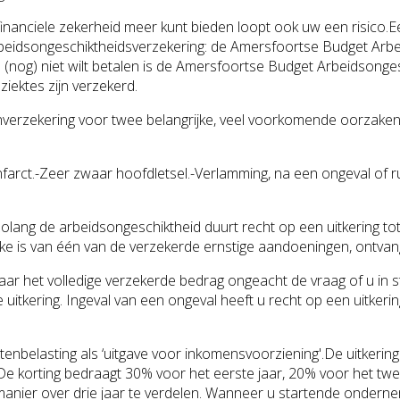
n financiele zekerheid meer kunt bieden loopt ook uw een risico
beidsongeschiktheidsverzekering: de Amersfoortse Budget Arbe
 (nog) niet wilt betalen is de Amersfoortse Budget Arbeidsongesc
ziektes zijn verzekerd.
nverzekering voor twee belangrijke, veel voorkomende oorzake
rtinfarct.-Zeer zwaar hoofdletsel.-Verlamming, na een ongeval
zolang de arbeidsongeschiktheid duurt recht op een uitkering to
ke is van één van de verzekerde ernstige aandoeningen, ontvangt
aar het volledige verzekerde bedrag ongeacht de vraag of u in s
 uitkering. Ingeval van een ongeval heeft u recht op een uitke
enbelasting als ‘uitgave voor inkomensvoorziening'.De uitkering
e korting bedraagt 30% voor het eerste jaar, 20% voor het twee
anier over drie jaar te verdelen. Wanneer u startende ondernem