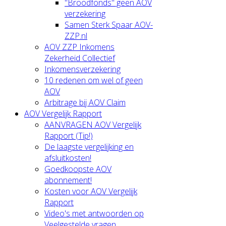
"Broodfonds" geen AOV
verzekering
Samen Sterk Spaar AOV-
ZZP.nl
AOV ZZP Inkomens
Zekerheid Collectief
Inkomensverzekering
10 redenen om wel of geen
AOV
Arbitrage bij AOV Claim
AOV Vergelijk Rapport
AANVRAGEN AOV Vergelijk
Rapport (Tip!)
De laagste vergelijking en
afsluitkosten!
Goedkoopste AOV
abonnement!
Kosten voor AOV Vergelijk
Rapport
Video's met antwoorden op
Veelgestelde vragen