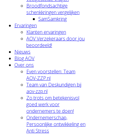
Broodfondsachtige
schenkkringen vergelijken
SamSamkring
Ervaringen
Klanten ervaringen
AOV Verzekeraars door jou
beoordeeld!
Nieuws
Blog AOV
Over ons
Even voorstellen: Team
AOV-ZZP.nl
Team van Deskundigen bij
aov-zzp.nl
Zo trots om betekenisvol
goed werk voor
ondernemers te doen!
Ondernemerschap,
Persoonlijke ontwikkeling en
Anti Stress