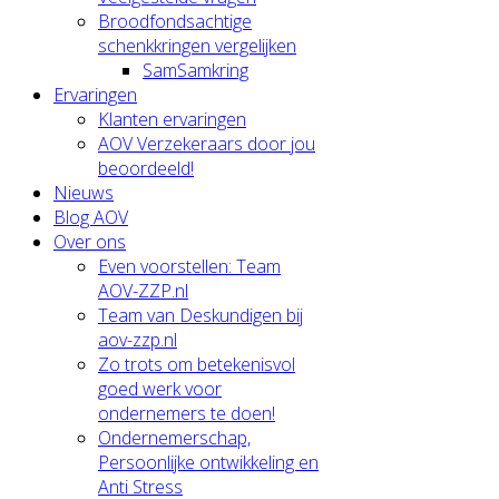
Broodfondsachtige
schenkkringen vergelijken
SamSamkring
Ervaringen
Klanten ervaringen
AOV Verzekeraars door jou
beoordeeld!
Nieuws
Blog AOV
Over ons
Even voorstellen: Team
AOV-ZZP.nl
Team van Deskundigen bij
aov-zzp.nl
Zo trots om betekenisvol
goed werk voor
ondernemers te doen!
Ondernemerschap,
Persoonlijke ontwikkeling en
Anti Stress