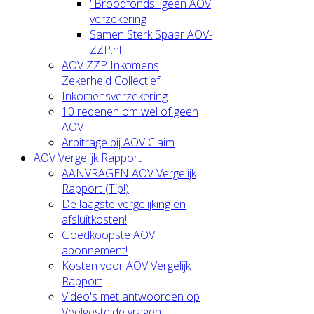
"Broodfonds" geen AOV
verzekering
Samen Sterk Spaar AOV-
ZZP.nl
AOV ZZP Inkomens
Zekerheid Collectief
Inkomensverzekering
10 redenen om wel of geen
AOV
Arbitrage bij AOV Claim
AOV Vergelijk Rapport
AANVRAGEN AOV Vergelijk
Rapport (Tip!)
De laagste vergelijking en
afsluitkosten!
Goedkoopste AOV
abonnement!
Kosten voor AOV Vergelijk
Rapport
Video's met antwoorden op
Veelgestelde vragen