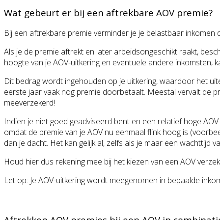
Wat gebeurt er bij een aftrekbare AOV premie?
Bij een aftrekbare premie verminder je je belastbaar inkomen 
Als je de premie aftrekt en later arbeidsongeschikt raakt, bes
hoogte van je AOV-uitkering en eventuele andere inkomsten, ka
Dit bedrag wordt ingehouden op je uitkering, waardoor het uitei
eerste jaar vaak nog premie doorbetaalt. Meestal vervalt de pre
meeverzekerd!
Indien je niet goed geadviseerd bent en een relatief hoge AOV
omdat de premie van je AOV nu eenmaal flink hoog is (voorbeeld j
dan je dacht. Het kan gelijk al, zelfs als je maar een wachttijd 
Houd hier dus rekening mee bij het kiezen van een AOV verzek
Let op: Je AOV-uitkering wordt meegenomen in bepaalde inkome
Aftrekken AOV premies bij een AOV in combinat