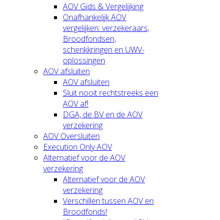
AOV Gids & Vergelijking
Onafhankelijk AOV
vergelijken: verzekeraars,
Broodfondsen,
schenkkringen en UWV-
oplossingen
AOV afsluiten
AOV afsluiten
Sluit nooit rechtstreeks een
AOV af!
DGA, de BV en de AOV
verzekering
AOV Oversluiten
Execution Only AOV
Alternatief voor de AOV
verzekering
Alternatief voor de AOV
verzekering
Verschillen tussen AOV en
Broodfonds!