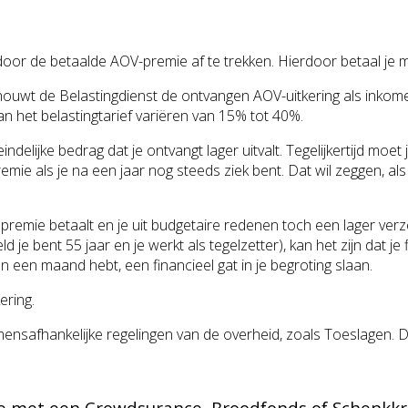
door de betaalde AOV-premie af te trekken. Hierdoor betaal je m
chouwt de Belastingdienst de ontvangen AOV-uitkering als inkomen
n het belastingtarief variëren van 15% tot 40%.
ndelijke bedrag dat je ontvangt lager uitvalt. Tegelijkertijd moe
mie als je na een jaar nog steeds ziek bent. Dat wil zeggen, als 
 premie betaalt en je uit budgetaire redenen toch een lager verz
e bent 55 jaar en je werkt als tegelzetter), kan het zijn dat je 
van een maand hebt, een financieel gat in je begroting slaan.
ering.
nsafhankelijke regelingen van de overheid, zoals Toeslagen. Di
ie met een Crowdsurance, Broodfonds of Schenkkr