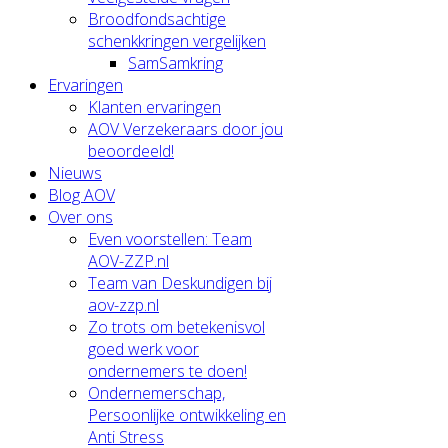
Broodfondsachtige
schenkkringen vergelijken
SamSamkring
Ervaringen
Klanten ervaringen
AOV Verzekeraars door jou
beoordeeld!
Nieuws
Blog AOV
Over ons
Even voorstellen: Team
AOV-ZZP.nl
Team van Deskundigen bij
aov-zzp.nl
Zo trots om betekenisvol
goed werk voor
ondernemers te doen!
Ondernemerschap,
Persoonlijke ontwikkeling en
Anti Stress