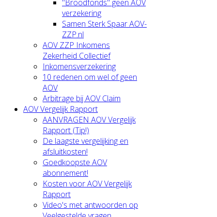
"Broodfonds" geen AOV
verzekering
Samen Sterk Spaar AOV-
ZZP.nl
AOV ZZP Inkomens
Zekerheid Collectief
Inkomensverzekering
10 redenen om wel of geen
AOV
Arbitrage bij AOV Claim
AOV Vergelijk Rapport
AANVRAGEN AOV Vergelijk
Rapport (Tip!)
De laagste vergelijking en
afsluitkosten!
Goedkoopste AOV
abonnement!
Kosten voor AOV Vergelijk
Rapport
Video's met antwoorden op
Veelgestelde vragen