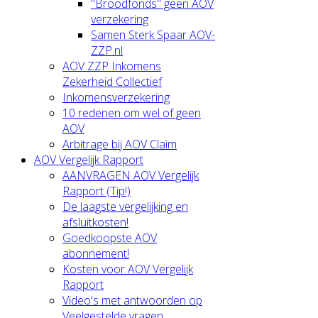
"Broodfonds" geen AOV
verzekering
Samen Sterk Spaar AOV-
ZZP.nl
AOV ZZP Inkomens
Zekerheid Collectief
Inkomensverzekering
10 redenen om wel of geen
AOV
Arbitrage bij AOV Claim
AOV Vergelijk Rapport
AANVRAGEN AOV Vergelijk
Rapport (Tip!)
De laagste vergelijking en
afsluitkosten!
Goedkoopste AOV
abonnement!
Kosten voor AOV Vergelijk
Rapport
Video's met antwoorden op
Veelgestelde vragen