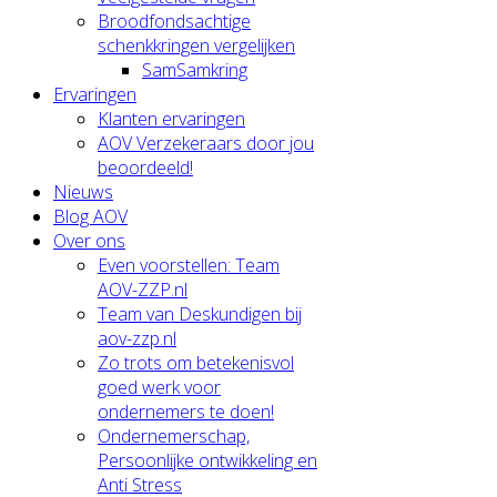
Broodfondsachtige
schenkkringen vergelijken
SamSamkring
Ervaringen
Klanten ervaringen
AOV Verzekeraars door jou
beoordeeld!
Nieuws
Blog AOV
Over ons
Even voorstellen: Team
AOV-ZZP.nl
Team van Deskundigen bij
aov-zzp.nl
Zo trots om betekenisvol
goed werk voor
ondernemers te doen!
Ondernemerschap,
Persoonlijke ontwikkeling en
Anti Stress