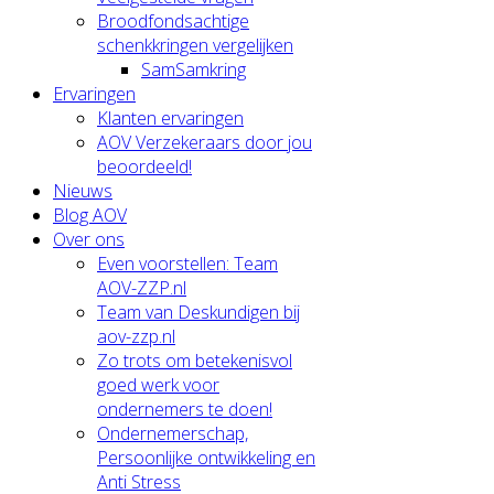
Broodfondsachtige
schenkkringen vergelijken
SamSamkring
Ervaringen
Klanten ervaringen
AOV Verzekeraars door jou
beoordeeld!
Nieuws
Blog AOV
Over ons
Even voorstellen: Team
AOV-ZZP.nl
Team van Deskundigen bij
aov-zzp.nl
Zo trots om betekenisvol
goed werk voor
ondernemers te doen!
Ondernemerschap,
Persoonlijke ontwikkeling en
Anti Stress