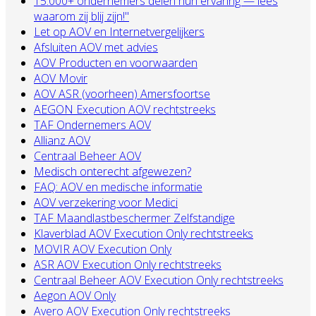
15.000+ ondernemers delen hun ervaring — lees
waarom zij blij zijn!"
Let op AOV en Internetvergelijkers
Afsluiten AOV met advies
AOV Producten en voorwaarden
AOV Movir
AOV ASR (voorheen) Amersfoortse
AEGON Execution AOV rechtstreeks
TAF Ondernemers AOV
Allianz AOV
Centraal Beheer AOV
Medisch onterecht afgewezen?
FAQ: AOV en medische informatie
AOV verzekering voor Medici
TAF Maandlastbeschermer Zelfstandige
Klaverblad AOV Execution Only rechtstreeks
MOVIR AOV Execution Only
ASR AOV Execution Only rechtstreeks
Centraal Beheer AOV Execution Only rechtstreeks
Aegon AOV Only
Avero AOV Execution Only rechtstreeks