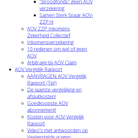
"Broodfonds" geen AOV
verzekering
Samen Sterk Spaar AOV-
ZZP.nl
AOV ZZP Inkomens
Zekerheid Collectief
Inkomensverzekering
10 redenen om wel of geen
AOV
Arbitrage bij AOV Claim
AOV Vergelijk Rapport
AANVRAGEN AOV Vergelijk
Rapport (Tip!)
De laagste vergelijking en
afsluitkosten!
Goedkoopste AOV
abonnement!
Kosten voor AOV Vergelijk
Rapport
Video's met antwoorden op
Veelgestelde vragen