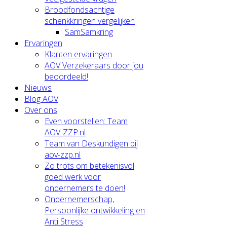
Broodfondsachtige
schenkkringen vergelijken
SamSamkring
Ervaringen
Klanten ervaringen
AOV Verzekeraars door jou
beoordeeld!
Nieuws
Blog AOV
Over ons
Even voorstellen: Team
AOV-ZZP.nl
Team van Deskundigen bij
aov-zzp.nl
Zo trots om betekenisvol
goed werk voor
ondernemers te doen!
Ondernemerschap,
Persoonlijke ontwikkeling en
Anti Stress