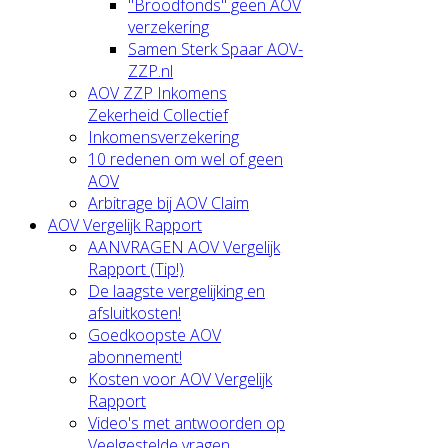
"Broodfonds" geen AOV
verzekering
Samen Sterk Spaar AOV-
ZZP.nl
AOV ZZP Inkomens
Zekerheid Collectief
Inkomensverzekering
10 redenen om wel of geen
AOV
Arbitrage bij AOV Claim
AOV Vergelijk Rapport
AANVRAGEN AOV Vergelijk
Rapport (Tip!)
De laagste vergelijking en
afsluitkosten!
Goedkoopste AOV
abonnement!
Kosten voor AOV Vergelijk
Rapport
Video's met antwoorden op
Veelgestelde vragen