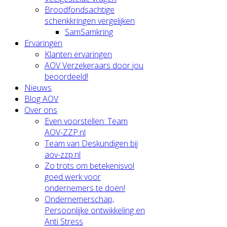
Broodfondsachtige
schenkkringen vergelijken
SamSamkring
Ervaringen
Klanten ervaringen
AOV Verzekeraars door jou
beoordeeld!
Nieuws
Blog AOV
Over ons
Even voorstellen: Team
AOV-ZZP.nl
Team van Deskundigen bij
aov-zzp.nl
Zo trots om betekenisvol
goed werk voor
ondernemers te doen!
Ondernemerschap,
Persoonlijke ontwikkeling en
Anti Stress