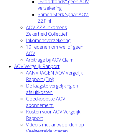
"Broodfonds" geen AOV
verzekering
Samen Sterk Spaar AOV-
ZZP.nl
AOV ZZP Inkomens
Zekerheid Collectief
Inkomensverzekering
10 redenen om wel of geen
AOV
Arbitrage bij AOV Claim
AOV Vergelijk Rapport
AANVRAGEN AOV Vergelijk
Rapport (Tip!)
De laagste vergelijking en
afsluitkosten!
Goedkoopste AOV
abonnement!
Kosten voor AOV Vergelijk
Rapport
Video's met antwoorden op
Veelgestelde vragen