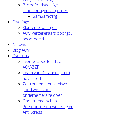
Broodfondsachtige
schenkkringen vergelijken
SamSamkring
Ervaringen
Klanten ervaringen
AOV Verzekeraars door jou
beoordeeld!
Nieuws
Blog AOV
Over ons
Even voorstellen: Team
AOV-ZZP.nl
Team van Deskundigen bij
aov-zzp.nl
Zo trots om betekenisvol
goed werk voor
ondernemers te doen!
Ondernemerschap,
Persoonlijke ontwikkeling en
Anti Stress