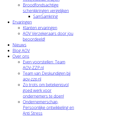
Broodfondsachtige
schenkkringen vergelijken
SamSamkring
Ervaringen
Klanten ervaringen
AOV Verzekeraars door jou
beoordeeld!
Nieuws
Blog AOV
Over ons
Even voorstellen: Team
AOV-ZZP.nl
Team van Deskundigen bij
aov-zzp.nl
Zo trots om betekenisvol
goed werk voor
ondernemers te doen!
Ondernemerschap,
Persoonlijke ontwikkeling en
Anti Stress