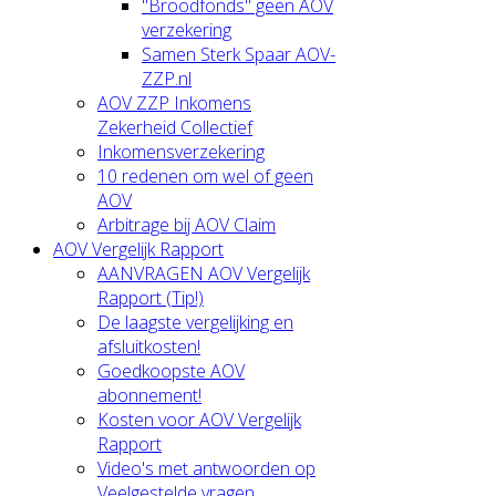
"Broodfonds" geen AOV
verzekering
Samen Sterk Spaar AOV-
ZZP.nl
AOV ZZP Inkomens
Zekerheid Collectief
Inkomensverzekering
10 redenen om wel of geen
AOV
Arbitrage bij AOV Claim
AOV Vergelijk Rapport
AANVRAGEN AOV Vergelijk
Rapport (Tip!)
De laagste vergelijking en
afsluitkosten!
Goedkoopste AOV
abonnement!
Kosten voor AOV Vergelijk
Rapport
Video's met antwoorden op
Veelgestelde vragen