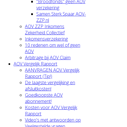
"Broodfonds" geen AOV
verzekering
Samen Sterk Spaar AOV-
ZZP.nl
AOV ZZP Inkomens
Zekerheid Collectief
Inkomensverzekering
10 redenen om wel of geen
AOV
Arbitrage bij AOV Claim
AOV Vergelijk Rapport
AANVRAGEN AOV Vergelijk
Rapport (Tip!)
De laagste vergelijking en
afsluitkosten!
Goedkoopste AOV
abonnement!
Kosten voor AOV Vergelijk
Rapport
Video's met antwoorden op
Veelgestelde vragen