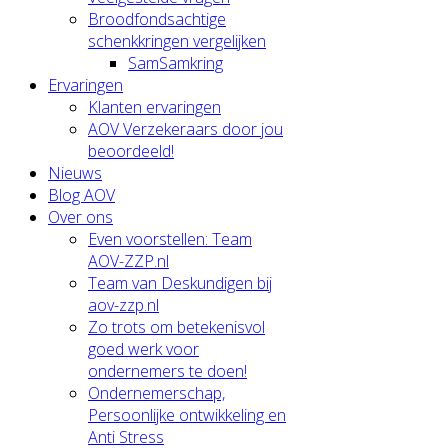
Broodfondsachtige
schenkkringen vergelijken
SamSamkring
Ervaringen
Klanten ervaringen
AOV Verzekeraars door jou
beoordeeld!
Nieuws
Blog AOV
Over ons
Even voorstellen: Team
AOV-ZZP.nl
Team van Deskundigen bij
aov-zzp.nl
Zo trots om betekenisvol
goed werk voor
ondernemers te doen!
Ondernemerschap,
Persoonlijke ontwikkeling en
Anti Stress