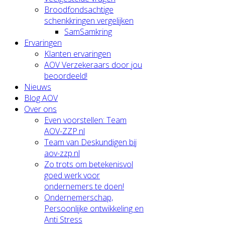
Broodfondsachtige
schenkkringen vergelijken
SamSamkring
Ervaringen
Klanten ervaringen
AOV Verzekeraars door jou
beoordeeld!
Nieuws
Blog AOV
Over ons
Even voorstellen: Team
AOV-ZZP.nl
Team van Deskundigen bij
aov-zzp.nl
Zo trots om betekenisvol
goed werk voor
ondernemers te doen!
Ondernemerschap,
Persoonlijke ontwikkeling en
Anti Stress