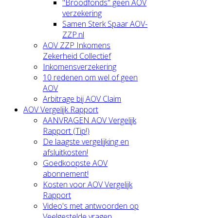
"Broodfonds" geen AOV
verzekering
Samen Sterk Spaar AOV-
ZZP.nl
AOV ZZP Inkomens
Zekerheid Collectief
Inkomensverzekering
10 redenen om wel of geen
AOV
Arbitrage bij AOV Claim
AOV Vergelijk Rapport
AANVRAGEN AOV Vergelijk
Rapport (Tip!)
De laagste vergelijking en
afsluitkosten!
Goedkoopste AOV
abonnement!
Kosten voor AOV Vergelijk
Rapport
Video's met antwoorden op
Veelgestelde vragen