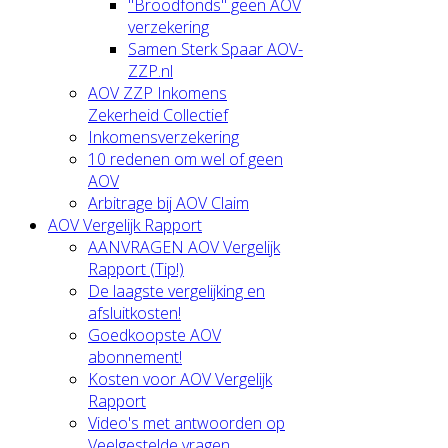
"Broodfonds" geen AOV
verzekering
Samen Sterk Spaar AOV-
ZZP.nl
AOV ZZP Inkomens
Zekerheid Collectief
Inkomensverzekering
10 redenen om wel of geen
AOV
Arbitrage bij AOV Claim
AOV Vergelijk Rapport
AANVRAGEN AOV Vergelijk
Rapport (Tip!)
De laagste vergelijking en
afsluitkosten!
Goedkoopste AOV
abonnement!
Kosten voor AOV Vergelijk
Rapport
Video's met antwoorden op
Veelgestelde vragen