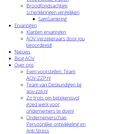
Broodfondsachtige
schenkkringen vergelijken
SamSamkring
Ervaringen
Klanten ervaringen
AOV Verzekeraars door jou
beoordeeld!
Nieuws
Blog AOV
Over ons
Even voorstellen: Team
AOV-ZZP.nl
Team van Deskundigen bij
aov-zzp.nl
Zo trots om betekenisvol
goed werk voor
ondernemers te doen!
Ondernemerschap,
Persoonlijke ontwikkeling en
Anti Stress