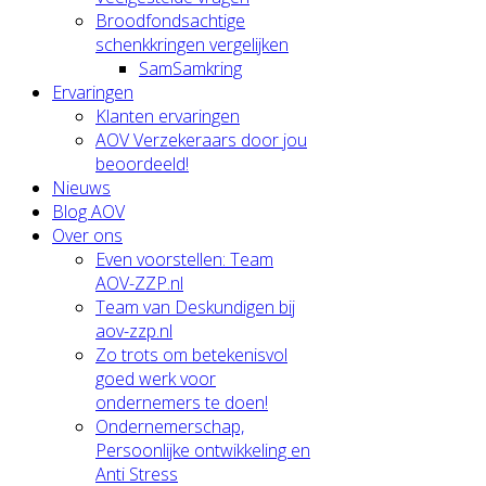
Broodfondsachtige
schenkkringen vergelijken
SamSamkring
Ervaringen
Klanten ervaringen
AOV Verzekeraars door jou
beoordeeld!
Nieuws
Blog AOV
Over ons
Even voorstellen: Team
AOV-ZZP.nl
Team van Deskundigen bij
aov-zzp.nl
Zo trots om betekenisvol
goed werk voor
ondernemers te doen!
Ondernemerschap,
Persoonlijke ontwikkeling en
Anti Stress