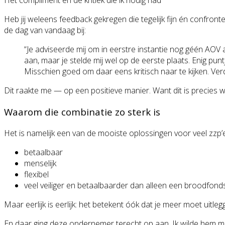
Het compliment én de kritiek die ik nodig had
Heb jij weleens feedback gekregen die tegelijk fijn én confron
de dag van vandaag bij:
“Je adviseerde mij om in eerstre instantie nog géén AOV a
aan, maar je stelde mij wel op de eerste plaats. Enig pu
Misschien goed om daar eens kritisch naar te kijken. Verd
Dit raakte me — op een positieve manier. Want dit is precies 
Waarom die combinatie zo sterk is
Het is namelijk een van de mooiste oplossingen voor veel zzp’e
betaalbaar
menselijk
flexibel
veel veiliger en betaalbaarder dan alleen een broodfond
Maar eerlijk is eerlijk: het betekent óók dat je meer moet ui
En daar ging deze ondernemer terecht op aan. Ik wilde hem met