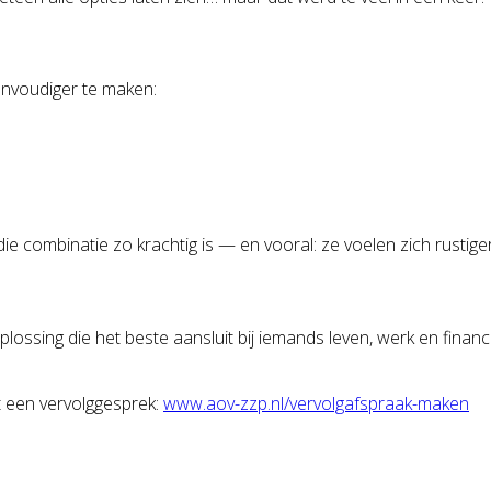
envoudiger te maken:
e combinatie zo krachtig is — en vooral: ze voelen zich rustige
ssing die het beste aansluit bij iemands leven, werk en financiële
t een vervolggesprek:
www.aov-zzp.nl/vervolgafspraak-maken