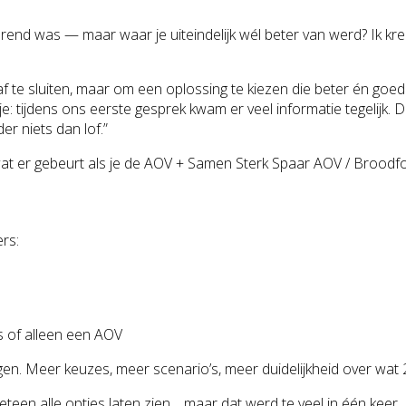
terend was — maar waar je uiteindelijk wél beter van werd? Ik kre
f te sluiten, maar om een oplossing te kiezen die beter én goedk
ntje: tijdens ons eerste gesprek kwam er veel informatie tegelij
er niets dan lof.”
wat er gebeurt als je de AOV + Samen Sterk Spaar AOV / Broodfo
rs:
s of alleen een AOV
tleggen. Meer keuzes, meer scenario’s, meer duidelijkheid over 
een alle opties laten zien… maar dat werd te veel in één keer.