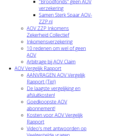
"Broodfonds" geen AOV
verzekering
Samen Sterk Spaar AOV-
ZZP.nl
AOV ZZP Inkomens
Zekerheid Collectief
Inkomensverzekering
10 redenen om wel of geen
AOV
Arbitrage bij AOV Claim
AOV Vergelijk Rapport
AANVRAGEN AOV Vergelijk
Rapport (Tip!)
De laagste vergelijking en
afsluitkosten!
Goedkoopste AOV
abonnement!
Kosten voor AOV Vergelijk
Rapport
Video's met antwoorden op
Veelgestelde vragen