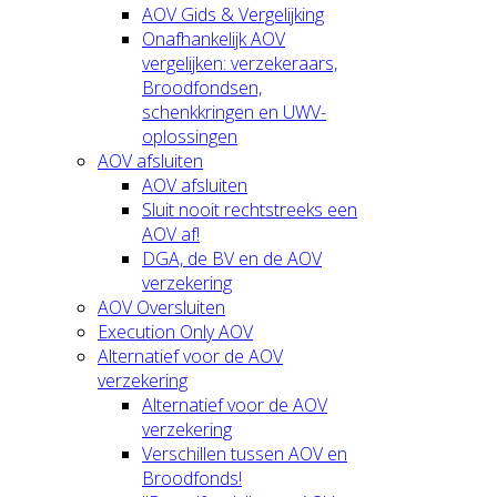
AOV Gids & Vergelijking
Onafhankelijk AOV
vergelijken: verzekeraars,
Broodfondsen,
schenkkringen en UWV-
oplossingen
AOV afsluiten
AOV afsluiten
Sluit nooit rechtstreeks een
AOV af!
DGA, de BV en de AOV
verzekering
AOV Oversluiten
Execution Only AOV
Alternatief voor de AOV
verzekering
Alternatief voor de AOV
verzekering
Verschillen tussen AOV en
Broodfonds!