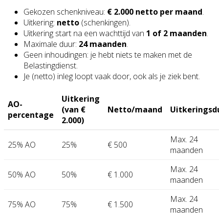
Gekozen schenkniveau:
€ 2.000 netto per maand
.
Uitkering:
netto
(schenkingen).
Uitkering start na een wachttijd van
1 of 2 maanden
.
Maximale duur:
24 maanden
.
Geen inhoudingen: je hebt niets te maken met de
Belastingdienst.
Je (netto) inleg loopt vaak door, ook als je ziek bent.
Uitkering
AO-
(van €
Netto/maand
Uitkeringsd
percentage
2.000)
Max. 24
25% AO
25%
€ 500
maanden
Max. 24
50% AO
50%
€ 1.000
maanden
Max. 24
75% AO
75%
€ 1.500
maanden