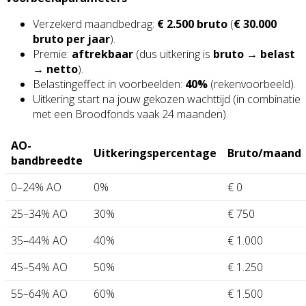
Verzekerd maandbedrag:
€ 2.500 bruto
(
€ 30.000
bruto per jaar
).
Premie:
aftrekbaar
(dus uitkering is
bruto → belast
→ netto
).
Belastingeffect in voorbeelden:
40%
(rekenvoorbeeld).
Uitkering start na jouw gekozen wachttijd (in combinatie
met een Broodfonds vaak 24 maanden).
AO-
Uitkeringspercentage
Bruto/maand
bandbreedte
0–24% AO
0%
€ 0
25–34% AO
30%
€ 750
35–44% AO
40%
€ 1.000
45–54% AO
50%
€ 1.250
55–64% AO
60%
€ 1.500