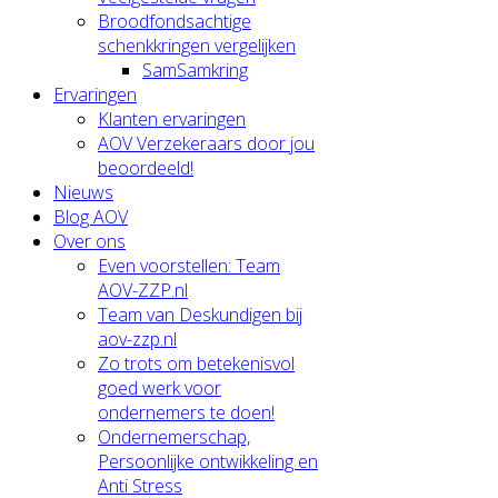
Broodfondsachtige
schenkkringen vergelijken
SamSamkring
Ervaringen
Klanten ervaringen
AOV Verzekeraars door jou
beoordeeld!
Nieuws
Blog AOV
Over ons
Even voorstellen: Team
AOV-ZZP.nl
Team van Deskundigen bij
aov-zzp.nl
Zo trots om betekenisvol
goed werk voor
ondernemers te doen!
Ondernemerschap,
Persoonlijke ontwikkeling en
Anti Stress