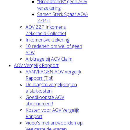
"Broodfonds" geen AOV
verzekering
Samen Sterk Spaar AOV-
ZZP.nl
AOV ZZP Inkomens
Zekerheid Collectief
Inkomensverzekering
10 redenen om wel of geen
AOV
Arbitrage bij AOV Claim
AOV Vergelijk Rapport
AANVRAGEN AOV Vergelijk
Rapport (Tip!)
De laagste vergelijking en
afsluitkosten!
Goedkoopste AOV
abonnement!
Kosten voor AOV Vergelijk
Rapport
Video's met antwoorden op
Veelgestelde vragen