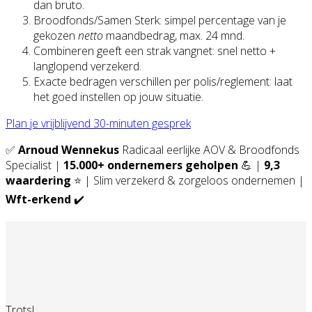
dan bruto.
Broodfonds/Samen Sterk: simpel percentage van je
gekozen
netto
maandbedrag, max. 24 mnd.
Combineren geeft een strak vangnet: snel netto +
langlopend verzekerd.
Exacte bedragen verschillen per polis/reglement: laat
het goed instellen op jouw situatie.
Plan je vrijblijvend 30-minuten gesprek
✅
Arnoud Wennekus
Radicaal eerlijke AOV & Broodfonds
Specialist |
15.000+ ondernemers geholpen
💪 |
9,3
waardering
⭐ | Slim verzekerd & zorgeloos ondernemen |
Wft-erkend
✔️
Trots!