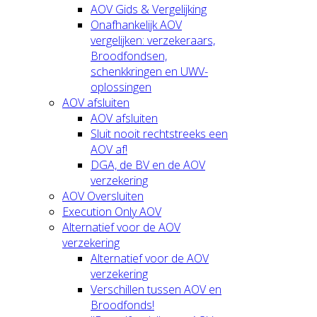
AOV Gids & Vergelijking
Onafhankelijk AOV
vergelijken: verzekeraars,
Broodfondsen,
schenkkringen en UWV-
oplossingen
AOV afsluiten
AOV afsluiten
Sluit nooit rechtstreeks een
AOV af!
DGA, de BV en de AOV
verzekering
AOV Oversluiten
Execution Only AOV
Alternatief voor de AOV
verzekering
Alternatief voor de AOV
verzekering
Verschillen tussen AOV en
Broodfonds!