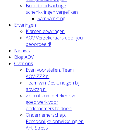
Broodfondsachtige
schenkkringen vergelijken
SamSamkring
Ervaringen
Klanten ervaringen
AOV Verzekeraars door jou
beoordeeld!
Nieuws
Blog AOV
Over ons
Even voorstellen: Team
AOV-ZZP.nl
Team van Deskundigen bij
aov-zzp.nl
Zo trots om betekenisvol
goed werk voor
ondernemers te doen!
Ondernemerschap,
Persoonlijke ontwikkeling en
Anti Stress