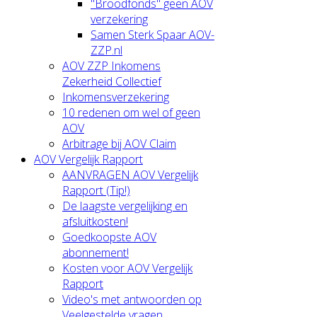
"Broodfonds" geen AOV
verzekering
Samen Sterk Spaar AOV-
ZZP.nl
AOV ZZP Inkomens
Zekerheid Collectief
Inkomensverzekering
10 redenen om wel of geen
AOV
Arbitrage bij AOV Claim
AOV Vergelijk Rapport
AANVRAGEN AOV Vergelijk
Rapport (Tip!)
De laagste vergelijking en
afsluitkosten!
Goedkoopste AOV
abonnement!
Kosten voor AOV Vergelijk
Rapport
Video's met antwoorden op
Veelgestelde vragen