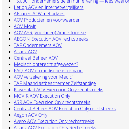
15.000+ ondernemers delen hun ervaring — lees waarom zij
Let op AOV en Internetvergelijkers
Afsluiten AOV met advies
AOV Producten en voorwaarden
AOV Movir
AOV ASR (voorheen) Amersfoortse
AEGON Execution AOV rechtstreeks
TAF Ondernemers AOV
Allianz AOV
Centraal Beheer AOV
Medisch onterecht afgewezen?
FAQ: AOV en medische informatie
AOV verzekering voor Medici
TAF Maandlastbeschermer Zelfstandige
Klaverblad AOV Execution Only rechtstreeks
MOVIR AOV Execution Only
ASR AOV Execution Only rechtstreeks
Centraal Beheer AOV Execution Only rechtstreeks
Aegon AOV Only
Avero AOV Execution Only rechtstreeks
Allianz AOV Execution Only Rechtstreeks