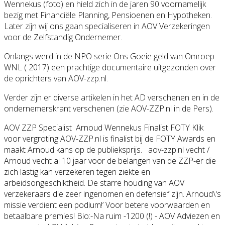
Wennekus (foto) en hield zich in de jaren 90 voornamelijk
bezig met Financiële Planning, Pensioenen en Hypotheken.
Later zijn wij ons gaan specialiseren in AOV Verzekeringen
voor de Zelfstandig Ondernemer.
Onlangs werd in de NPO serie Ons Goeie geld van Omroep
WNL ( 2017) een prachtige documentaire uitgezonden over
de oprichters van AOV-zzp.nl.
Verder zijn er diverse artikelen in het AD verschenen en in de
ondernemerskrant verschenen (zie AOV-ZZP.nl in de Pers).
AOV ZZP Specialist Arnoud Wennekus Finalist FOTY Klik
voor vergroting AOV-ZZP.nl is finalist bij de FOTY Awards en
maakt Arnoud kans op de publieksprijs. aov-zzp.nl vecht /
Arnoud vecht al 10 jaar voor de belangen van de ZZP-er die
zich lastig kan verzekeren tegen ziekte en
arbeidsongeschiktheid. De starre houding van AOV
verzekeraars die zeer ingenomen en defensief zijn. Arnoud\'s
missie verdient een podium!’ Voor betere voorwaarden en
betaalbare premies! Bio:-Na ruim -1200 (!) - AOV Adviezen en