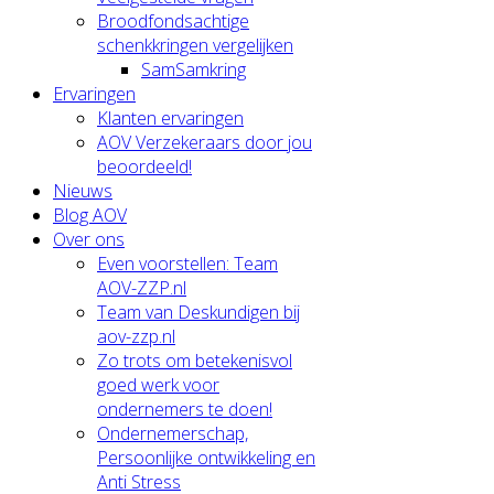
Broodfondsachtige
schenkkringen vergelijken
SamSamkring
Ervaringen
Klanten ervaringen
AOV Verzekeraars door jou
beoordeeld!
Nieuws
Blog AOV
Over ons
Even voorstellen: Team
AOV-ZZP.nl
Team van Deskundigen bij
aov-zzp.nl
Zo trots om betekenisvol
goed werk voor
ondernemers te doen!
Ondernemerschap,
Persoonlijke ontwikkeling en
Anti Stress