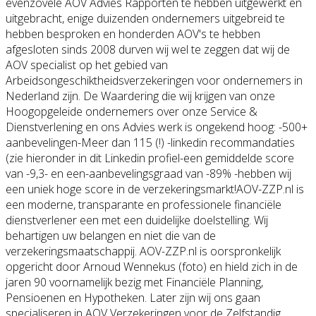
evenzovele AOV Advies Rapporten te hebben uitgewerkt en
uitgebracht, enige duizenden ondernemers uitgebreid te
hebben besproken en honderden AOV's te hebben
afgesloten sinds 2008 durven wij wel te zeggen dat wij de
AOV specialist op het gebied van
Arbeidsongeschiktheidsverzekeringen voor ondernemers in
Nederland zijn. De Waardering die wij krijgen van onze
Hoogopgeleide ondernemers over onze Service &
Dienstverlening en ons Advies werk is ongekend hoog: -500+
aanbevelingen-Meer dan 115 (!) -linkedin recommandaties
(zie hieronder in dit Linkedin profiel-een gemiddelde score
van -9,3- en een-aanbevelingsgraad van -89% -hebben wij
een uniek hoge score in de verzekeringsmarkt!AOV-ZZP.nl is
een moderne, transparante en professionele financiële
dienstverlener een met een duidelijke doelstelling. Wij
behartigen uw belangen en niet die van de
verzekeringsmaatschappij. AOV-ZZP.nl is oorspronkelijk
opgericht door Arnoud Wennekus (foto) en hield zich in de
jaren 90 voornamelijk bezig met Financiële Planning,
Pensioenen en Hypotheken. Later zijn wij ons gaan
specialiseren in AOV Verzekeringen voor de Zelfstandig