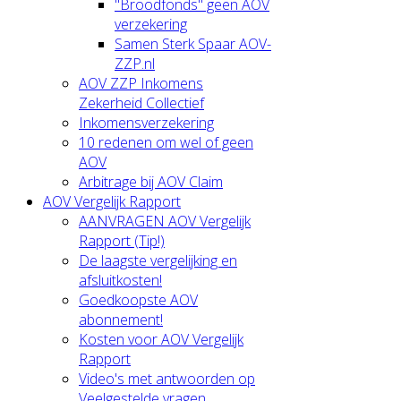
"Broodfonds" geen AOV
verzekering
Samen Sterk Spaar AOV-
ZZP.nl
AOV ZZP Inkomens
Zekerheid Collectief
Inkomensverzekering
10 redenen om wel of geen
AOV
Arbitrage bij AOV Claim
AOV Vergelijk Rapport
AANVRAGEN AOV Vergelijk
Rapport (Tip!)
De laagste vergelijking en
afsluitkosten!
Goedkoopste AOV
abonnement!
Kosten voor AOV Vergelijk
Rapport
Video's met antwoorden op
Veelgestelde vragen