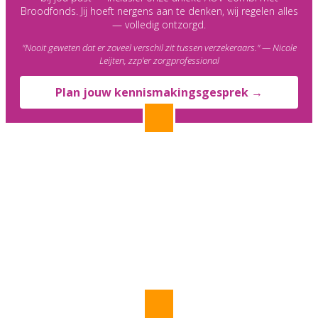
Broodfonds. Jij hoeft nergens aan te denken, wij regelen alles
— volledig ontzorgd.
"Nooit geweten dat er zoveel verschil zit tussen verzekeraars." — Nicole
Leijten, zzp'er zorgprofessional
Plan jouw kennismakingsgesprek →
1. Regel vandaag nog een
Broodfondsdekking
Snel, makkelijk, betaalbaar — direct gedekt bij ziekte —
en een slimme overbrugging voor de wachttijd van de
verplichte AOV:
✅ € 2.000,- netto per maand
✅ € 90,00,- netto per maand
"Het Broodfonds was de 1e stap, de volgende een