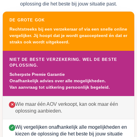
oplossing die het beste bij jouw situatie past.
DE GROTE GOK
Rechtstreeks bij een verzekeraar of via een snelle online
vergelijker. Jij hoopt dat je wordt geaccepteerd én dat er
straks ook wordt uitgekeerd.
NIET DE BESTE VERZEKERING. WEL DE BESTE
OPLOSSING.
Scherpste Premie Garantie
Onafhankelijk advies over alle mogelijkheden.
Van aanvraag tot uitkering persoonlijk begeleid.
Wie maar één AOV verkoopt, kan ook maar één
✕
oplossing aanbieden.
Wij vergelijken onafhankelijk alle mogelijkheden en
✓
kiezen de oplossing die het beste bij jouw situatie