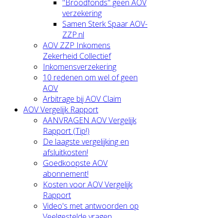
"Broodfonds" geen AOV
verzekering
Samen Sterk Spaar AOV-
ZZP.nl
AOV ZZP Inkomens
Zekerheid Collectief
Inkomensverzekering
10 redenen om wel of geen
AOV
Arbitrage bij AOV Claim
AOV Vergelijk Rapport
AANVRAGEN AOV Vergelijk
Rapport (Tip!)
De laagste vergelijking en
afsluitkosten!
Goedkoopste AOV
abonnement!
Kosten voor AOV Vergelijk
Rapport
Video's met antwoorden op
Veelgestelde vragen