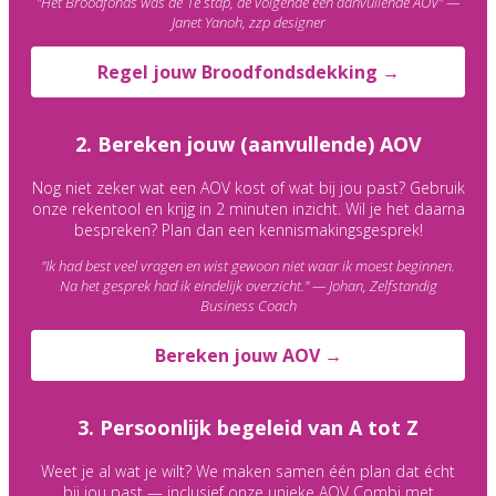
"Het Broodfonds was de 1e stap, de volgende een aanvullende AOV" —
Janet Yanoh, zzp designer
Regel jouw Broodfondsdekking →
2. Bereken jouw (aanvullende) AOV
Nog niet zeker wat een AOV kost of wat bij jou past? Gebruik
onze rekentool en krijg in 2 minuten inzicht. Wil je het daarna
bespreken? Plan dan een kennismakingsgesprek!
"Ik had best veel vragen en wist gewoon niet waar ik moest beginnen.
Na het gesprek had ik eindelijk overzicht." — Johan, Zelfstandig
Business Coach
Bereken jouw AOV →
3. Persoonlijk begeleid van A tot Z
Weet je al wat je wilt? We maken samen één plan dat écht
bij jou past — inclusief onze unieke AOV Combi met