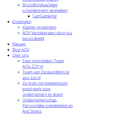
Broodfondsachtige
schenkkringen vergelijken
SamSamkring
Ervaringen
Klanten ervaringen
AOV Verzekeraars door jou
beoordeeld!
Nieuws
Blog AOV
Over ons
Even voorstellen: Team
AOV-ZZP.nl
Team van Deskundigen bij
aov-zzp.nl
Zo trots om betekenisvol
goed werk voor
ondernemers te doen!
Ondernemerschap,
Persoonlijke ontwikkeling en
Anti Stress