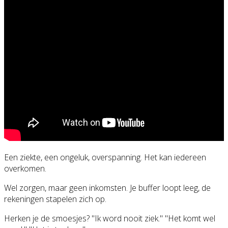
Een ziekte, een ongeluk, overspanning. Het kan iedereen
overkomen.
Wel zorgen, maar geen inkomsten. Je buffer loopt leeg, de
rekeningen stapelen zich op.
Herken je de smoesjes? "Ik word nooit ziek." "Het komt wel