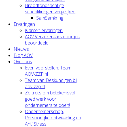
Broodfondsachtige
schenkkringen vergelijken
SamSamkring
Ervaringen
Klanten ervaringen
AOV Verzekeraars door jou
beoordeeld!
Nieuws
Blog AOV
Over ons
Even voorstellen: Team
AOV-ZZP.nl
Team van Deskundigen bij
aov-zzp.nl
Zo trots om betekenisvol
goed werk voor
ondernemers te doen!
Ondernemerschap,
Persoonlijke ontwikkeling en
Anti Stress