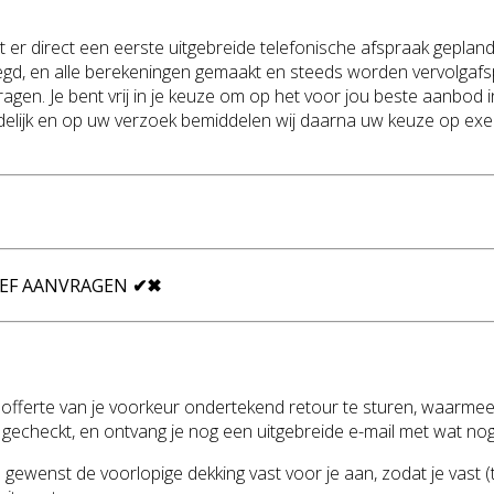
t er direct een eerste uitgebreide telefonische afspraak gepl
gd, en alle berekeningen gemaakt en steeds worden vervolgafsp
gen. Je bent vrij in je keuze om op het voor jou beste aanbod in 
oudelijk en op uw verzoek bemiddelen wij daarna uw keuze op exe
IEF AANVRAGEN
✔
✖
de offerte van je voorkeur ondertekend retour te sturen, waarmee
 gecheckt, en ontvang je nog een uitgebreide e-mail met wat nog 
gewenst de voorlopige dekking vast voor je aan, zodat je vast (t