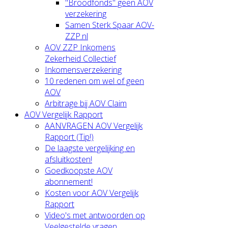
"Broodfonds" geen AOV
verzekering
Samen Sterk Spaar AOV-
ZZP.nl
AOV ZZP Inkomens
Zekerheid Collectief
Inkomensverzekering
10 redenen om wel of geen
AOV
Arbitrage bij AOV Claim
AOV Vergelijk Rapport
AANVRAGEN AOV Vergelijk
Rapport (Tip!)
De laagste vergelijking en
afsluitkosten!
Goedkoopste AOV
abonnement!
Kosten voor AOV Vergelijk
Rapport
Video's met antwoorden op
Veelgestelde vragen