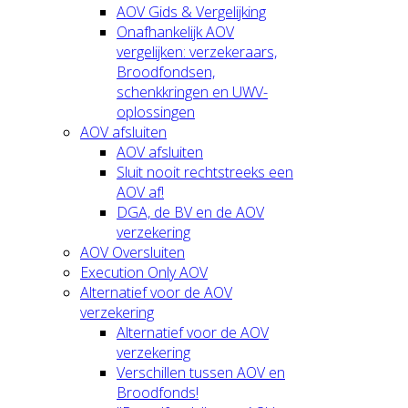
AOV Gids & Vergelijking
Onafhankelijk AOV
vergelijken: verzekeraars,
Broodfondsen,
schenkkringen en UWV-
oplossingen
AOV afsluiten
AOV afsluiten
Sluit nooit rechtstreeks een
AOV af!
DGA, de BV en de AOV
verzekering
AOV Oversluiten
Execution Only AOV
Alternatief voor de AOV
verzekering
Alternatief voor de AOV
verzekering
Verschillen tussen AOV en
Broodfonds!