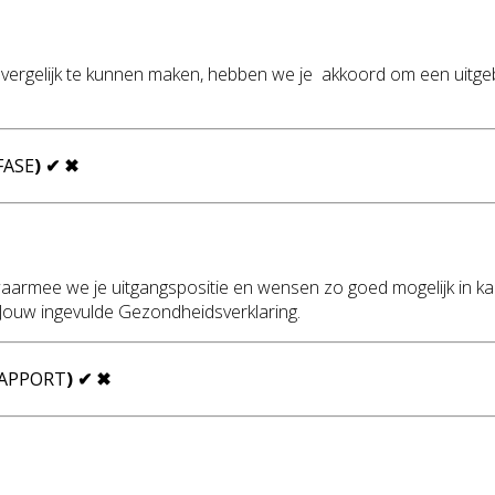
ergelijk te kunnen maken, hebben we je akkoord om een uitgebre
FASE
)
✔
✖
waarmee we je uitgangspositie en wensen zo goed mogelijk in kaar
t : Jouw ingevulde Gezondheidsverklaring.
RAPPORT
)
✔
✖