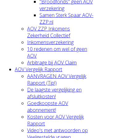
"Broodfonds" geen AOV
verzekering
Samen Sterk Spaar AOV-
ZZP.nl
AOV ZZP Inkomens
Zekerheid Collectief
Inkomensverzekering
10 redenen om wel of geen
AOV
Arbitrage bij AOV Claim
AOV Vergelijk Rapport
AANVRAGEN AOV Vergelijk
Rapport (Tip!)
De laagste vergelijking en
afsluitkosten!
Goedkoopste AOV
abonnement!
Kosten voor AOV Vergelijk
Rapport
Video's met antwoorden op
Veelgestelde vragen