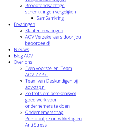
Broodfondsachtige
schenkkringen vergelijken
SamSamkring
Ervaringen
Klanten ervaringen
AOV Verzekeraars door jou
beoordeeld!
Nieuws
Blog AOV
Over ons
Even voorstellen: Team
AOV-ZZP.nl
Team van Deskundigen bij
aov-zzp.nl
Zo trots om betekenisvol
goed werk voor
ondernemers te doen!
Ondernemerschap,
Persoonlijke ontwikkeling en
Anti Stress