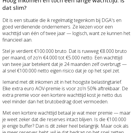
Hoog inkomen en toch een lange wachttijd: is
dat slim?
Dit is een situatie die ik regelmatig tegenkom bij DGA's en
goed verdienende ondernemers. Ze kiezen voor een
wachttijd van één of twee jaar — logisch, want ze kunnen het
financieel aan.
Stel je verdient €100.000 bruto. Dat is ruwweg €8.000 bruto
per maand, of zo'n €4.000 tot €5.000 netto. Een wachttijd
van twee jaar betekent dat je 24 maanden zelf overbrugt —
al snel €100.000 netto eigen risico dat je op het spel zet.
Iemand met dit inkomen zit in het hoogste belastingtarief.
Elke extra euro AOV-premie is voor zo'n 50% aftrekbaar. De
extra premie voor een kortere wachttijd kost je netto dus
veel minder dan het brutobedrag doet vermoeden.
Met een kortere wachttijd betaal je wat meer premie — maar
je weet zeker dat die reserves intact blijven. Is die €100.000
je enige buffer? Dan is dit zeker heel belangrijk. Maar ook als
je meer reserves hebt: wil je dat bedrag op het spel zetten,