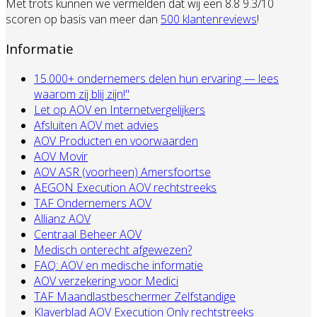
Met trots kunnen we vermelden dat wij een 8.8 9.3/10
scoren op basis van meer dan
500 klantenreviews
!
Informatie
15.000+ ondernemers delen hun ervaring — lees
waarom zij blij zijn!"
Let op AOV en Internetvergelijkers
Afsluiten AOV met advies
AOV Producten en voorwaarden
AOV Movir
AOV ASR (voorheen) Amersfoortse
AEGON Execution AOV rechtstreeks
TAF Ondernemers AOV
Allianz AOV
Centraal Beheer AOV
Medisch onterecht afgewezen?
FAQ: AOV en medische informatie
AOV verzekering voor Medici
TAF Maandlastbeschermer Zelfstandige
Klaverblad AOV Execution Only rechtstreeks