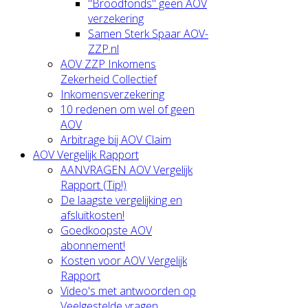
"Broodfonds" geen AOV
verzekering
Samen Sterk Spaar AOV-
ZZP.nl
AOV ZZP Inkomens
Zekerheid Collectief
Inkomensverzekering
10 redenen om wel of geen
AOV
Arbitrage bij AOV Claim
AOV Vergelijk Rapport
AANVRAGEN AOV Vergelijk
Rapport (Tip!)
De laagste vergelijking en
afsluitkosten!
Goedkoopste AOV
abonnement!
Kosten voor AOV Vergelijk
Rapport
Video's met antwoorden op
Veelgestelde vragen