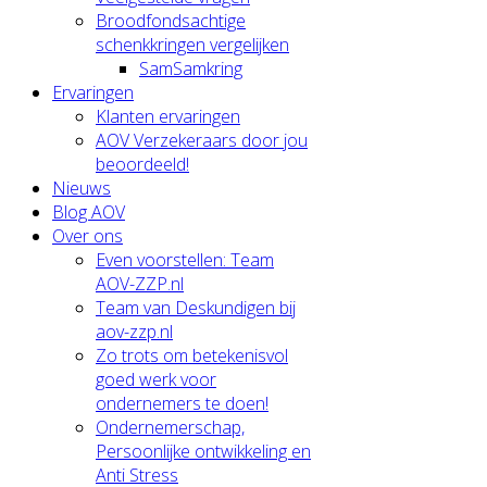
Broodfondsachtige
schenkkringen vergelijken
SamSamkring
Ervaringen
Klanten ervaringen
AOV Verzekeraars door jou
beoordeeld!
Nieuws
Blog AOV
Over ons
Even voorstellen: Team
AOV-ZZP.nl
Team van Deskundigen bij
aov-zzp.nl
Zo trots om betekenisvol
goed werk voor
ondernemers te doen!
Ondernemerschap,
Persoonlijke ontwikkeling en
Anti Stress