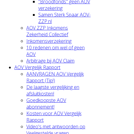
"Broodfonds" geen AOV
verzekering
Samen Sterk Spaar AOV-
ZZP.nl
AOV ZZP Inkomens
Zekerheid Collectief
Inkomensverzekering
10 redenen om wel of geen
AOV
Arbitrage bij AOV Claim
AOV Vergelijk Rapport
AANVRAGEN AOV Vergelijk
Rapport (Tip!)
De laagste vergelijking en
afsluitkosten!
Goedkoopste AOV
abonnement!
Kosten voor AOV Vergelijk
Rapport
Video's met antwoorden op
Veelgestelde vragen