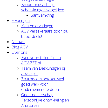
Broodfondsachtige
schenkkringen vergelijken
SamSamkring
Ervaringen
Klanten ervaringen
AOV Verzekeraars door jou
beoordeeld!
Nieuws
Blog AOV
Over ons
Even voorstellen: Team
AOV-ZZP.nl
Team van Deskundigen bij
aov-zzp.nl
Zo trots om betekenisvol
goed werk voor
ondernemers te doen!
Ondernemerschap,
Persoonlijke ontwikkeling en
Anti Stress