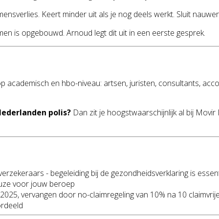
nsverlies. Keert minder uit als je nog deels werkt. Sluit nauwer 
en is opgebouwd. Arnoud legt dit uit in een eerste gesprek.
op academisch en hbo-niveau: artsen, juristen, consultants, acc
Nederlanden polis?
Dan zit je hoogstwaarschijnlijk al bij Movi
erzekeraars - begeleiding bij de gezondheidsverklaring is essent
keuze voor jouw beroep
 2025, vervangen door no-claimregeling van 10% na 10 claimvrije
ordeeld