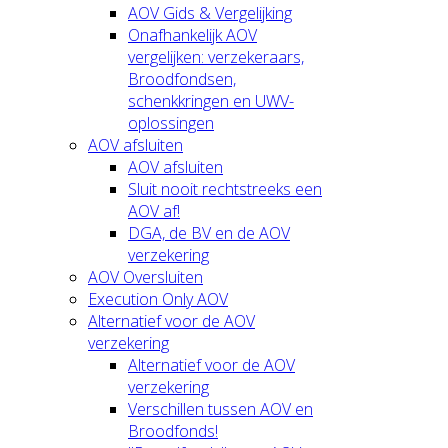
AOV Gids & Vergelijking
Onafhankelijk AOV
vergelijken: verzekeraars,
Broodfondsen,
schenkkringen en UWV-
oplossingen
AOV afsluiten
AOV afsluiten
Sluit nooit rechtstreeks een
AOV af!
DGA, de BV en de AOV
verzekering
AOV Oversluiten
Execution Only AOV
Alternatief voor de AOV
verzekering
Alternatief voor de AOV
verzekering
Verschillen tussen AOV en
Broodfonds!