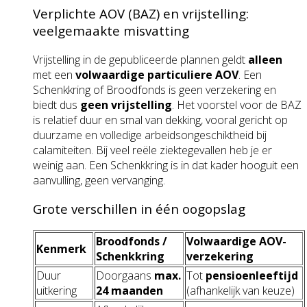
Verplichte AOV (BAZ) en vrijstelling:
veelgemaakte misvatting
Vrijstelling in de gepubliceerde plannen geldt
alleen
met een
volwaardige particuliere AOV
. Een
Schenkkring of Broodfonds is geen verzekering en
biedt dus
geen vrijstelling
. Het voorstel voor de BAZ
is relatief duur en smal van dekking, vooral gericht op
duurzame en volledige arbeidsongeschiktheid bij
calamiteiten. Bij veel reële ziektegevallen heb je er
weinig aan. Een Schenkkring is in dat kader hooguit een
aanvulling, geen vervanging.
Grote verschillen in één oogopslag
Broodfonds /
Volwaardige AOV-
Kenmerk
Schenkkring
verzekering
Duur
Doorgaans
max.
Tot
pensioenleeftijd
uitkering
24 maanden
(afhankelijk van keuze)