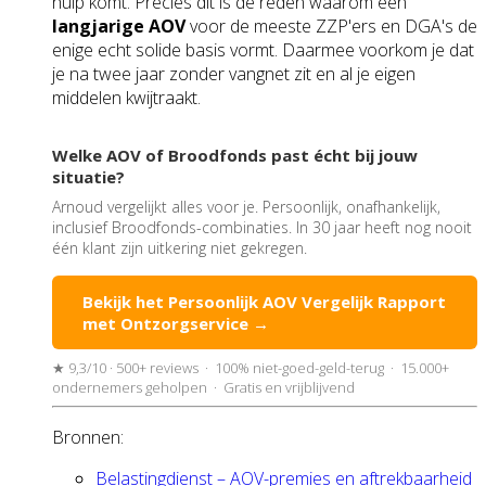
hulp komt. Precies dit is de reden waarom een
langjarige AOV
voor de meeste ZZP'ers en DGA's de
enige echt solide basis vormt. Daarmee voorkom je dat
je na twee jaar zonder vangnet zit en al je eigen
middelen kwijtraakt.
Welke AOV of Broodfonds past écht bij jouw
situatie?
Arnoud vergelijkt alles voor je. Persoonlijk, onafhankelijk,
inclusief Broodfonds-combinaties. In 30 jaar heeft nog nooit
één klant zijn uitkering niet gekregen.
Bekijk het Persoonlijk AOV Vergelijk Rapport
met Ontzorgservice →
★ 9,3/10 · 500+ reviews · 100% niet-goed-geld-terug · 15.000+
ondernemers geholpen · Gratis en vrijblijvend
Bronnen:
Belastingdienst – AOV-premies en aftrekbaarheid