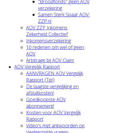
"Broodfonds" geen AOV
verzekering
Samen Sterk Spaar AOV-
ZZP.nl
AOV ZZP Inkomens
Zekerheid Collectief
Inkomensverzekering
10 redenen om wel of geen
AOV
Arbitrage bij AOV Claim
AOV Vergelijk Rapport
AANVRAGEN AOV Vergelijk
Rapport (Tip!)
De laagste vergelijking en
afsluitkosten!
Goedkoopste AOV
abonnement!
Kosten voor AOV Vergelijk
Rapport
Video's met antwoorden op
Veelgestelde vragen