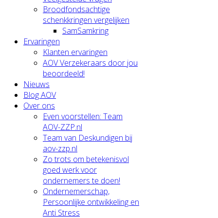
Broodfondsachtige
schenkkringen vergelijken
SamSamkring
Ervaringen
Klanten ervaringen
AOV Verzekeraars door jou
beoordeeld!
Nieuws
Blog AOV
Over ons
Even voorstellen: Team
AOV-ZZP.nl
Team van Deskundigen bij
aov-zzp.nl
Zo trots om betekenisvol
goed werk voor
ondernemers te doen!
Ondernemerschap,
Persoonlijke ontwikkeling en
Anti Stress