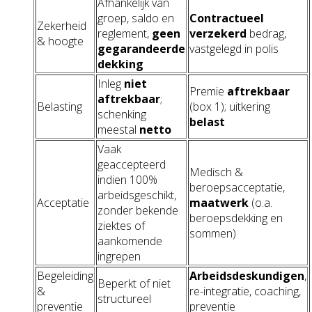
Afhankelijk van
groep, saldo en
Contractueel
Zekerheid
reglement,
geen
verzekerd
bedrag,
& hoogte
gegarandeerde
vastgelegd in polis
dekking
Inleg
niet
Premie
aftrekbaar
aftrekbaar
;
Belasting
(box 1); uitkering
schenking
belast
meestal
netto
Vaak
geaccepteerd
Medisch &
indien 100%
beroepsacceptatie,
arbeidsgeschikt,
Acceptatie
maatwerk
(o.a.
zonder bekende
beroepsdekking en
ziektes of
sommen)
aankomende
ingrepen
Begeleiding
Arbeidsdeskundigen
,
Beperkt of niet
&
re-integratie, coaching,
structureel
preventie
preventie