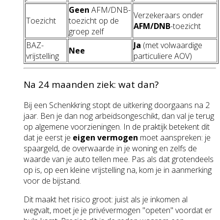
Geen
AFM/DNB-
Verzekeraars onder
Toezicht
toezicht op de
AFM/DNB
-toezicht
groep zelf
BAZ-
Ja
(met volwaardige
Nee
vrijstelling
particuliere AOV)
Na 24 maanden ziek: wat dan?
Bij een Schenkkring stopt de uitkering doorgaans na 2
jaar. Ben je dan nog arbeidsongeschikt, dan val je terug
op algemene voorzieningen. In de praktijk betekent dit
dat je eerst je
eigen vermogen
moet aanspreken: je
spaargeld, de overwaarde in je woning en zelfs de
waarde van je auto tellen mee. Pas als dat grotendeels
op is, op een kleine vrijstelling na, kom je in aanmerking
voor de bijstand.
Dit maakt het risico groot: juist als je inkomen al
wegvalt, moet je je privévermogen "opeten" voordat er