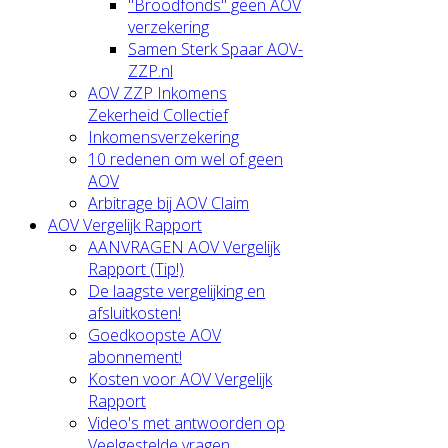
"Broodfonds" geen AOV
verzekering
Samen Sterk Spaar AOV-
ZZP.nl
AOV ZZP Inkomens
Zekerheid Collectief
Inkomensverzekering
10 redenen om wel of geen
AOV
Arbitrage bij AOV Claim
AOV Vergelijk Rapport
AANVRAGEN AOV Vergelijk
Rapport (Tip!)
De laagste vergelijking en
afsluitkosten!
Goedkoopste AOV
abonnement!
Kosten voor AOV Vergelijk
Rapport
Video's met antwoorden op
Veelgestelde vragen