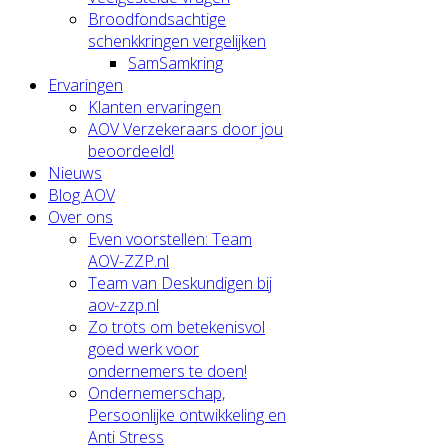
Broodfondsachtige
schenkkringen vergelijken
SamSamkring
Ervaringen
Klanten ervaringen
AOV Verzekeraars door jou
beoordeeld!
Nieuws
Blog AOV
Over ons
Even voorstellen: Team
AOV-ZZP.nl
Team van Deskundigen bij
aov-zzp.nl
Zo trots om betekenisvol
goed werk voor
ondernemers te doen!
Ondernemerschap,
Persoonlijke ontwikkeling en
Anti Stress